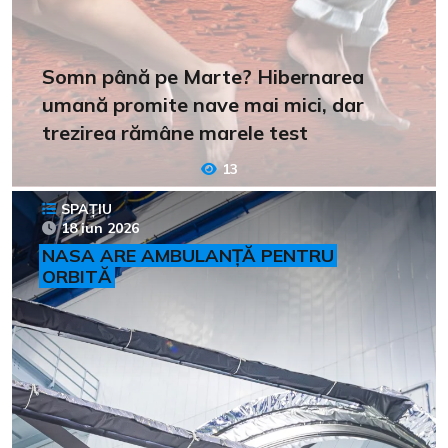
Somn până pe Marte? Hibernarea
umană promite nave mai mici, dar
trezirea rămâne marele test
13
SPAȚIU
18 iun 2026
NASA ARE AMBULANȚĂ PENTRU
ORBITĂ