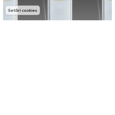
Setări cookies
NASA testează pompa de combustibil
pentru era drumurilor lungi spre Lună
și Marte
12
Partenerii noștri