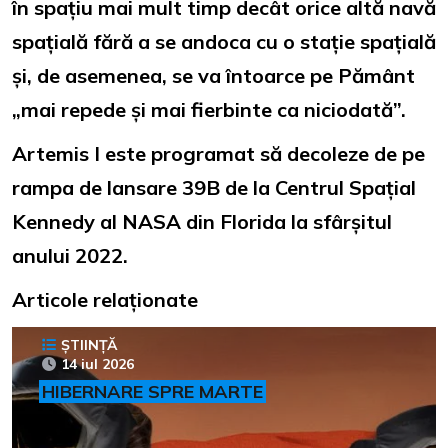
în spațiu mai mult timp decât orice altă navă
spațială fără a se andoca cu o stație spațială
și, de asemenea, se va întoarce pe Pământ
„mai repede și mai fierbinte ca niciodată”.
Artemis I este programat să decoleze de pe
rampa de lansare 39B de la Centrul Spațial
Kennedy al NASA din Florida la sfârșitul
anului 2022.
Articole relaționate
ȘTIINȚĂ
14 iul 2026
HIBERNARE SPRE MARTE