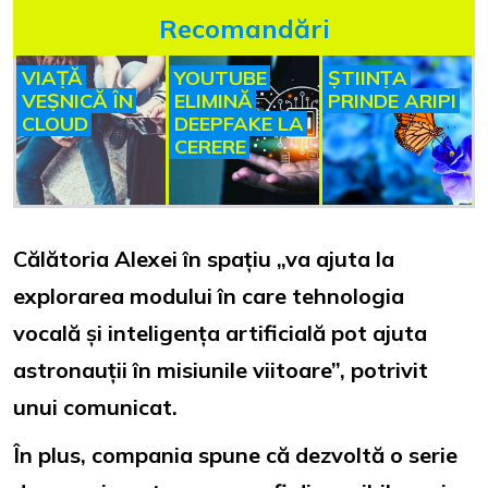
Recomandări
VIAȚĂ
YOUTUBE
ȘTIINȚA
VEȘNICĂ ÎN
ELIMINĂ
PRINDE ARIPI
CLOUD
DEEPFAKE LA
CERERE
Călătoria Alexei în spațiu „va ajuta la
explorarea modului în care tehnologia
vocală și inteligența artificială pot ajuta
astronauții în misiunile viitoare”, potrivit
unui comunicat.
În plus, compania spune că dezvoltă o serie