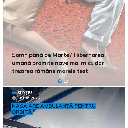
Somn până pe Marte? Hibernarea
umană promite nave mai mici, dar
trezirea rămâne marele test
13
SPAȚIU
18 iun 2026
NASA ARE AMBULANȚĂ PENTRU
ORBITĂ