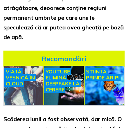
atrăgătoare, deoarece conține regiuni
permanent umbrite pe care unii le
speculează că ar putea avea gheață pe bază
de apă.
Recomandări
VIAȚĂ
YOUTUBE
ȘTIINȚA
VEȘNICĂ ÎN
ELIMINĂ
PRINDE ARIPI
CLOUD
DEEPFAKE LA
CERERE
Scăderea lunii a fost observată, dar mică. O