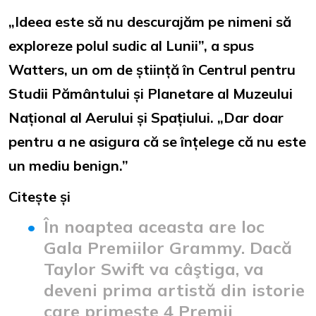
„Ideea este să nu descurajăm pe nimeni să
exploreze polul sudic al Lunii”, a spus
Watters, un om de știință în Centrul pentru
Studii Pământului și Planetare al Muzeului
Național al Aerului și Spațiului. „Dar doar
pentru a ne asigura că se înțelege că nu este
un mediu benign.”
Citește și
În noaptea aceasta are loc
Gala Premiilor Grammy. Dacă
Taylor Swift va câştiga, va
deveni prima artistă din istorie
care primește 4 Premii