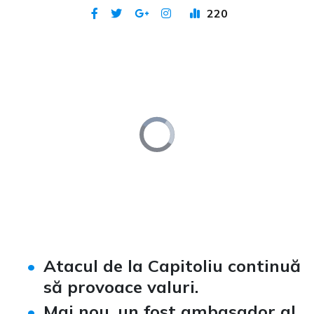
220
Publicat 19 ian 2021
Video
Player
is
loading.
Loaded
:
Unmute
0%
Atacul de la Capitoliu continuă
să provoace valuri.
Mai nou, un fost ambasador al