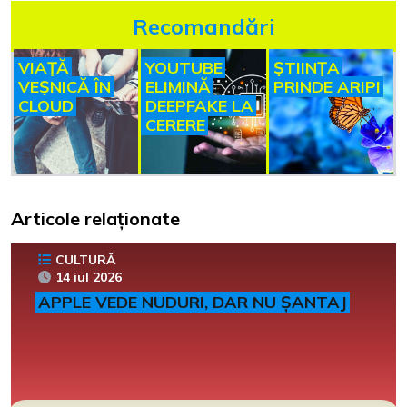
Recomandări
VIAȚĂ
YOUTUBE
ȘTIINȚA
VEȘNICĂ ÎN
ELIMINĂ
PRINDE ARIPI
CLOUD
DEEPFAKE LA
CERERE
Articole relaționate
CULTURĂ
14 iul 2026
APPLE VEDE NUDURI, DAR NU ȘANTAJ