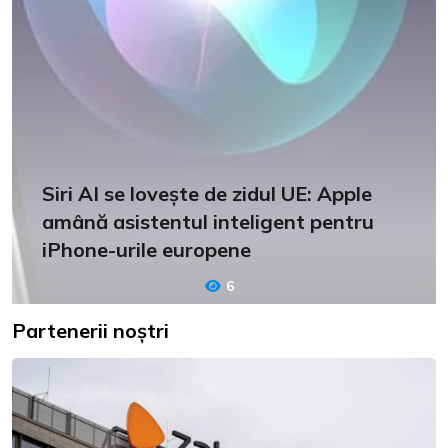
Siri AI se lovește de zidul UE: Apple
amână asistentul inteligent pentru
iPhone-urile europene
6
Partenerii noștri