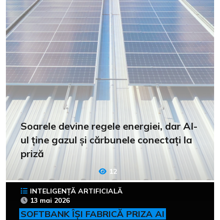
Soarele devine regele energiei, dar AI-
ul ține gazul și cărbunele conectați la
priză
12
INTELIGENȚĂ ARTIFICIALĂ
13 mai 2026
SOFTBANK ÎȘI FABRICĂ PRIZA AI