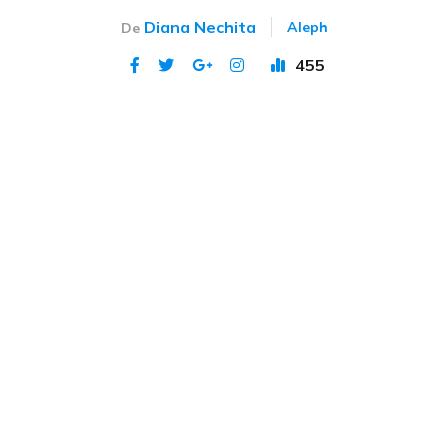
Diana Nechita
Aleph
De
455
Publicat 4 iul 2023