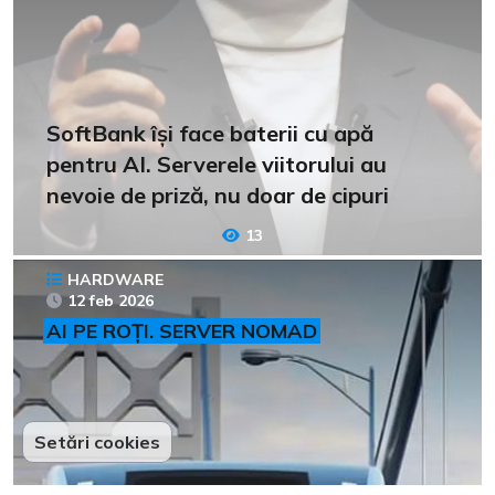
SoftBank își face baterii cu apă
pentru AI. Serverele viitorului au
nevoie de priză, nu doar de cipuri
13
HARDWARE
12 feb 2026
AI PE ROȚI. SERVER NOMAD
Setări cookies