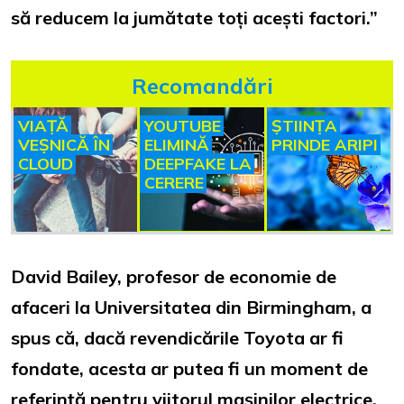
să reducem la jumătate toți acești factori.”
Recomandări
VIAȚĂ
YOUTUBE
ȘTIINȚA
VEȘNICĂ ÎN
ELIMINĂ
PRINDE ARIPI
CLOUD
DEEPFAKE LA
CERERE
David Bailey, profesor de economie de
afaceri la Universitatea din Birmingham, a
spus că, dacă revendicările Toyota ar fi
fondate, acesta ar putea fi un moment de
referință pentru viitorul mașinilor electrice.