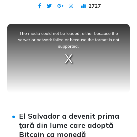
2727
Publicat 10 iun 2021
This
is
a
The media could not be loaded, either because the
modal
window.
server or network failed or because the format is not
supported.
El Salvador a devenit prima
ţară din lume care adoptă
Bitcoin ca monedă