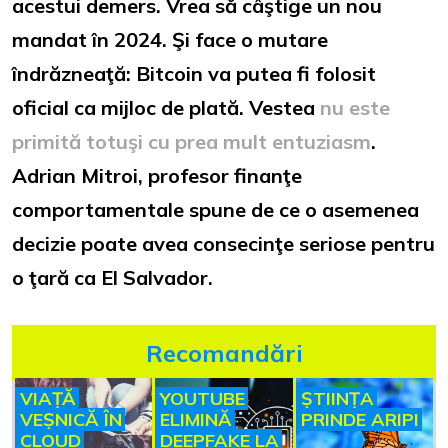
acestui demers. Vrea să câştige un nou
mandat în 2024. Şi face o mutare
îndrăzneaţă: Bitcoin va putea fi folosit
oficial ca mijloc de plată. Vestea
nu este
primită totuşi cu prea mult entuziasm
.
Adrian Mitroi, profesor finanţe
comportamentale spune de ce o asemenea
decizie poate avea consecinţe seriose pentru
o ţară ca El Salvador.
Recomandări
VIAȚĂ
YOUTUBE
ȘTIINȚA
VEȘNICĂ ÎN
ELIMINĂ
PRINDE ARIPI
CLOUD
DEEPFAKE LA