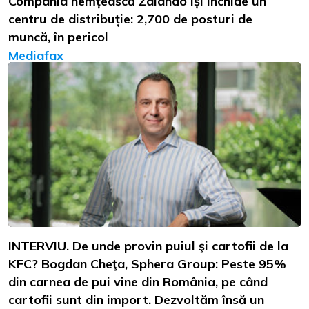
Compania nemțească Zalando își închide un
centru de distribuție: 2,700 de posturi de
muncă, în pericol
Mediafax
INTERVIU. De unde provin puiul şi cartofii de la
KFC? Bogdan Cheţa, Sphera Group: Peste 95%
din carnea de pui vine din România, pe când
cartofii sunt din import. Dezvoltăm însă un