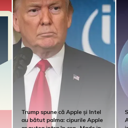
Trump spune că Apple și Intel
S
au bătut palma: cipurile Apple
A
ar putea intra în era „Made in
i