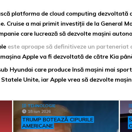
ească platforma de cloud computing dezvoltată d
. Cruise a mai primit investiții de la General 
companie care lucrează să dezvolte mașini aut
ple
este aproape să definitiveze un parteneriat
 mașina Apple va fi dezvoltată de către Kia pân
 sub Hyundai care produce însă mașini mai sporti
în Statele Unite, iar Apple vrea să dezvolte maș
TEHNOLOGIE
18 iun 2026
TRUMP BOTEAZĂ CIPURILE
S
AMERICANE