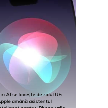
iri AI se lovește de zidul UE:
pple amână asistentul
nteligent pentru iPhone-urile