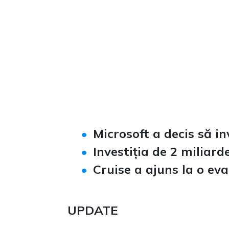
Loaded
:
Unmute
0%
Microsoft a decis să i
Investiția de 2 miliar
Cruise a ajuns la o eva
UPDATE