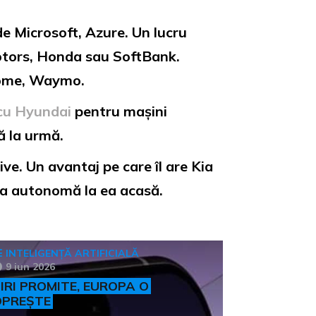
e Microsoft, Azure. Un lucru
Motors, Honda sau SoftBank.
onome, Waymo.
 cu Hyundai
pentru mașini
ă la urmă.
ve. Un avantaj pe care îl are Kia
ina autonomă la ea acasă.
INTELIGENȚĂ ARTIFICIALĂ
9 iun 2026
IRI PROMITE, EUROPA O
OPREȘTE