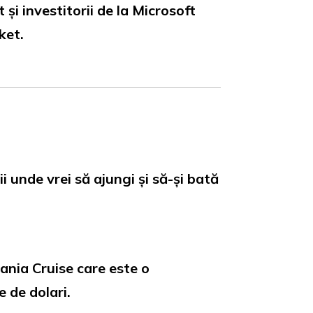
și investitorii de la Microsoft
ket.
 unde vrei să ajungi și să-și bată
ania Cruise care este o
e de dolari.