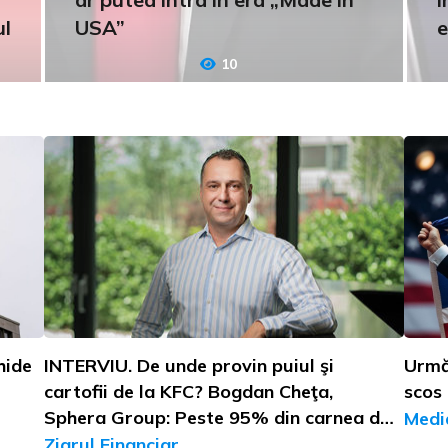
ul
USA”
e
10
hide
INTERVIU. De unde provin puiul şi
Urmă
cartofii de la KFC? Bogdan Cheţa,
scos
Sphera Group: Peste 95% din carnea de
Medi
pui vine din România, pe când cartofii
Ziarul Financiar