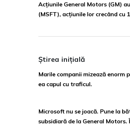
Acțiunile General Motors (GM) au c
(MSFT), acțiunile lor crecând cu 1
Știrea inițială
Marile companii mizează enorm pe 
ea capul cu traficul.
Microsoft nu se joacă. Pune la bă
subsidiară de la General Motors. Î