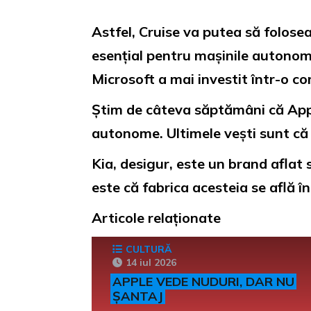
Astfel, Cruise va putea să folos
esențial pentru mașinile autonome
Microsoft a mai investit într-o 
Știm de câteva săptămâni că Ap
autonome. Ultimele vești sunt că
Kia, desigur, este un brand aflat
este că fabrica acesteia se află 
Articole relaționate
CULTURĂ
14 iul 2026
APPLE VEDE NUDURI, DAR NU
ȘANTAJ