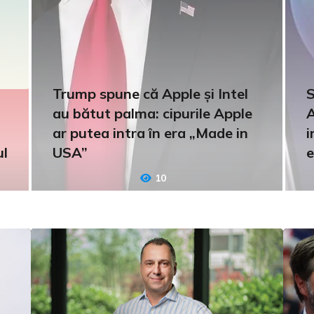
Trump spune că Apple și Intel
S
au bătut palma: cipurile Apple
A
ar putea intra în era „Made in
i
ul
USA”
e
10