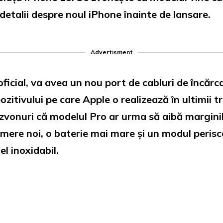
detalii despre noul iPhone înainte de lansare.
Advertisment
icial, va avea un nou port de cabluri de încărc
zitivului pe care Apple o realizează în ultimii tr
 zvonuri că modelul Pro ar urma să aibă marginile
camere noi, o baterie mai mare și un modul peris
l inoxidabil.