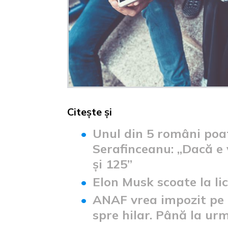
Citește și
Unul din 5 români poat
Serafinceanu: „Dacă e v
și 125”
Elon Musk scoate la lic
ANAF vrea impozit pe 
spre hilar. Până la ur