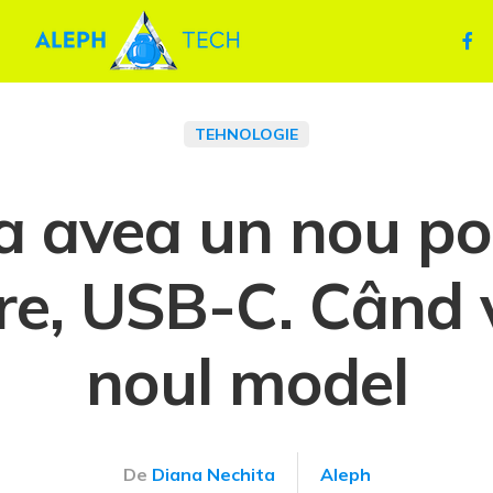
TEHNOLOGIE
a avea un nou por
re, USB-C. Când v
noul model
De
Diana Nechita
Aleph