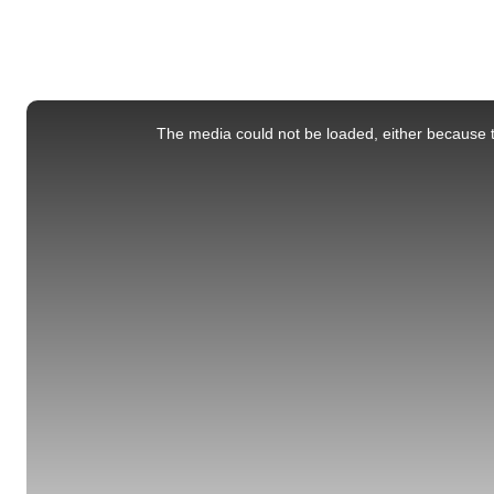
This
is
a
The media could not be loaded, either because t
modal
window.