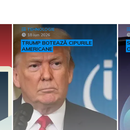
TEHNOLOGIE
18 iun 2026
TRUMP BOTEAZĂ CIPURILE
S
AMERICANE