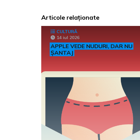
Articole relaționate
CULTURĂ
14 iul 2026
APPLE VEDE NUDURI, DAR NU
ȘANTAJ