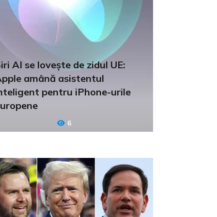
iri AI se lovește de zidul UE:
pple amână asistentul
nteligent pentru iPhone-urile
uropene
6