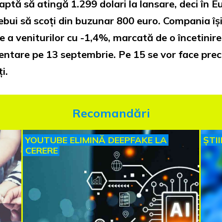
ptă să atingă 1.299 dolari la lansare, deci în E
ebui să scoți din buzunar 800 euro. Compania îș
 a veniturilor cu -1,4%, marcată de o încetinire
ntare pe 13 septembrie. Pe 15 se vor face prec
i.
Recomandări
YOUTUBE ELIMINĂ DEEPFAKE LA
ȘTI
CERERE