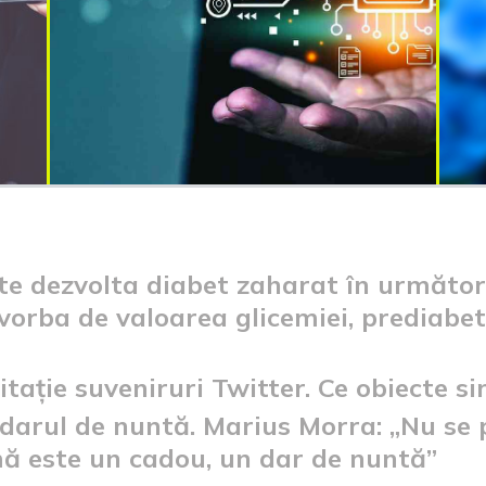
e dezvolta diabet zaharat în următorii
orba de valoarea glicemiei, prediabetu
itație suveniruri Twitter. Ce obiecte si
darul de nuntă. Marius Morra: „Nu se 
mă este un cadou, un dar de nuntă”