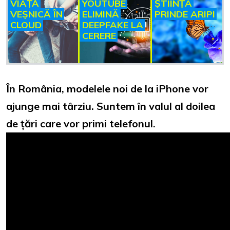
VIAȚĂ
YOUTUBE
ȘTIINȚA
VEȘNICĂ ÎN
ELIMINĂ
PRINDE ARIPI
CLOUD
DEEPFAKE LA
CERERE
În România, modelele noi de la iPhone vor
ajunge mai târziu. Suntem în valul al doilea
de țări care vor primi telefonul.