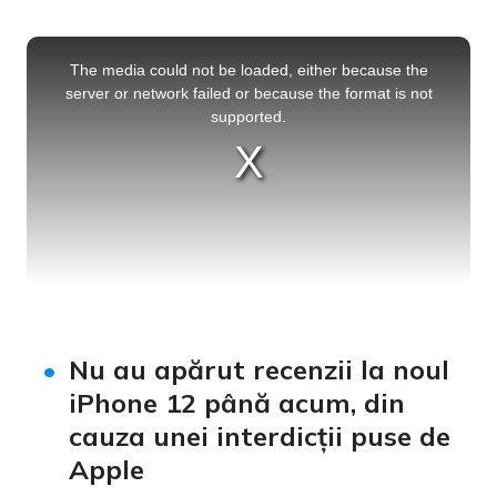
This
is
a
The media could not be loaded, either because the
modal
window.
server or network failed or because the format is not
supported.
Nu au apărut recenzii la noul
iPhone 12 până acum, din
cauza unei interdicții puse de
Apple