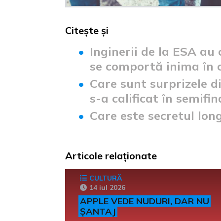
Citește și
Inginerii de la ESA au
se comportă inima în c
Care sunt surprizele d
s-a calificat în semifin
Care este secretul long
Articole relaționate
CULTURĂ
14 iul 2026
APPLE VEDE NUDURI, DAR NU
ȘANTAJ