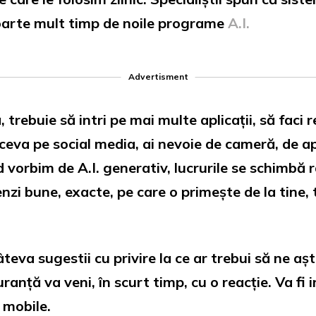
 foarte mult timp de noile programe
A.I.
Advertisment
ă, trebuie să intri pe mai multe aplicații, să faci
 ceva pe social media, ai nevoie de cameră, de a
nd vorbim de A.I. generativ, lucrurile se schimbă 
zi bune, exacte, pe care o primește de la tine, 
eva sugestii cu privire la ce ar trebui să ne a
ranță va veni, în scurt timp, cu o reacție. Va f
 mobile.