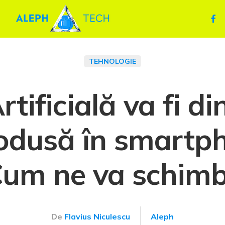
TEHNOLOGIE
rtificială va fi di
rodusă în smartph
Cum ne va schimba
De
Flavius Niculescu
Aleph