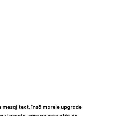
un mesaj text, însă marele upgrade
temul acesta, care ne este atât de