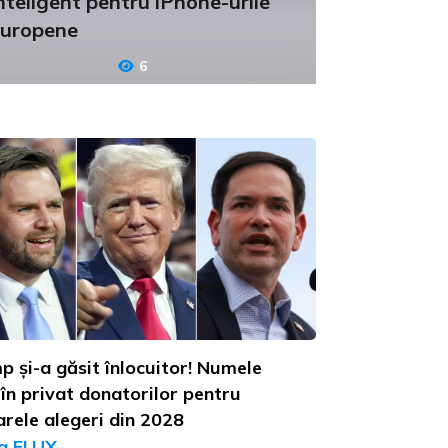
nteligent pentru iPhone-urile
uropene
6
 și-a găsit înlocuitor! Numele
în privat donatorilor pentru
arele alegeri din 2028
a FLUX