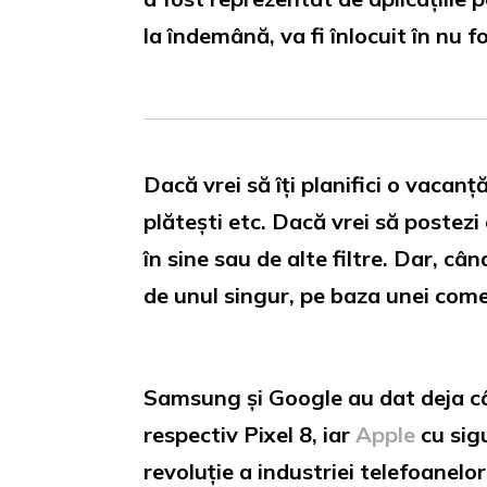
la îndemână, va fi înlocuit în nu
Dacă vrei să îți planifici o vacanț
plătești etc. Dacă vrei să postezi
în sine sau de alte filtre. Dar, câ
de unul singur, pe baza unei comen
Samsung și Google au dat deja cât
respectiv Pixel 8, iar
Apple
cu sigu
revoluție a industriei telefoanelor