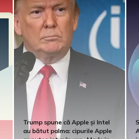
Trump spune că Apple și Intel
S
au bătut palma: cipurile Apple
A