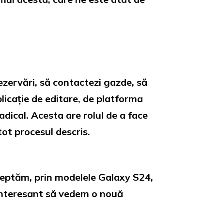
 rezervări, să contactezi gazde, să
plicație de editare, de platforma
radical. Acesta are rolul de a face
tot procesul descris.
șteptăm, prin modelele Galaxy S24,
i interesant să vedem o nouă