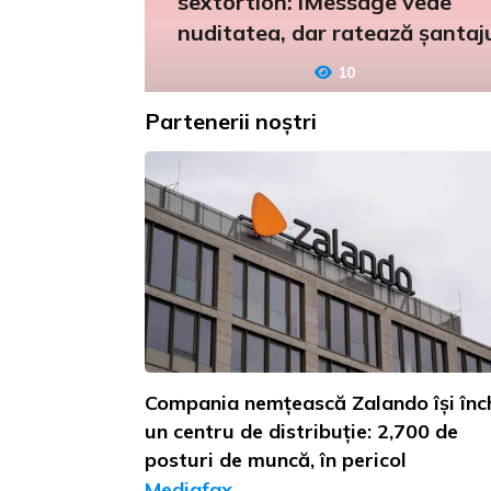
sextortion: iMessage vede
nuditatea, dar ratează șantaj
10
Partenerii noștri
Compania nemțească Zalando își înc
un centru de distribuție: 2,700 de
posturi de muncă, în pericol
Mediafax