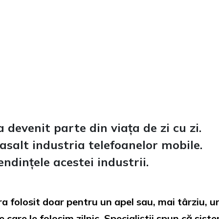
a devenit parte din viața de zi cu zi.
asalt industria telefoanelor mobile.
ndințele acestei industrii.
era folosit doar pentru un apel sau, mai târziu, 
e care le folosim zilnic. Specialiștii spun că sis