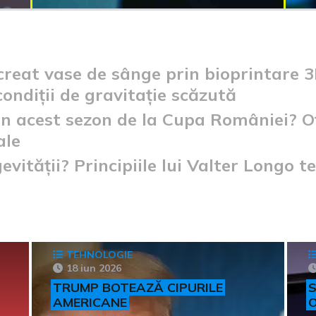
 creat vase de sânge prin bioprintare 
ondiții de gravitație scăzută
in acest sezon de la Cupa României? O
ale
evității? Principiile lui Valter Longo t
TEHNOLOGIE
18 iun 2026
TRUMP BOTEAZĂ CIPURILE
S
AMERICANE