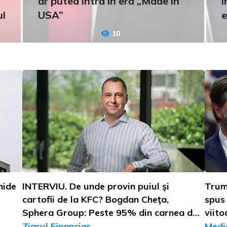
ar putea intra în era „Made in
i
ul
USA”
e
10
hide
INTERVIU. De unde provin puiul şi
Trump
cartofii de la KFC? Bogdan Cheţa,
spus 
Sphera Group: Peste 95% din carnea de
viito
pui vine din România, pe când cartofii
Ziarul Financiar
Medi