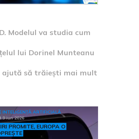
3D. Modelul va studia cum
țelul lui Dorinel Munteanu
e ajută să trăiești mai mult
INTELIGENȚĂ ARTIFICIALĂ
9 iun 2026
IRI PROMITE, EUROPA O
OPREȘTE