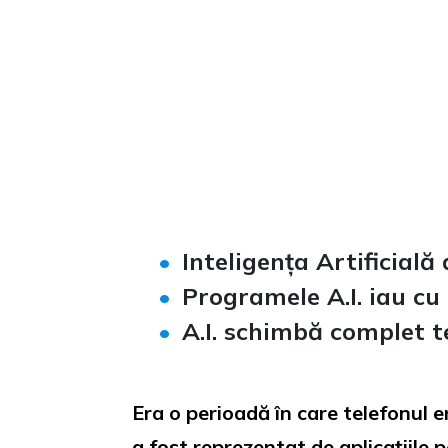
Loaded
:
Unmute
0%
Inteligența Artificială 
Programele A.I. iau cu 
A.I. schimbă complet te
Era o perioadă în care telefonul 
a fost reprezentat de aplicațiile p