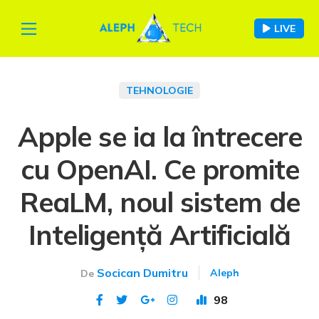
LIVE
TEHNOLOGIE
Apple se ia la întrecere
cu OpenAI. Ce promite
ReaLM, noul sistem de
Inteligență Artificială
Socican Dumitru
Aleph
De
98
Publicat 4 apr 2024