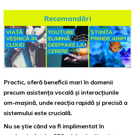
Recomandări
VIAȚĂ
YOUTUBE
ȘTIINȚA
VEȘNICĂ ÎN
ELIMINĂ
PRINDE ARIPI
CLOUD
DEEPFAKE LA
CERERE
Practic, oferă beneficii mari în domenii
precum asistența vocală și interacțiunile
om-mașină, unde reacția rapidă și precisă a
sistemului este crucială.
Nu se știe când va fi implimentat în