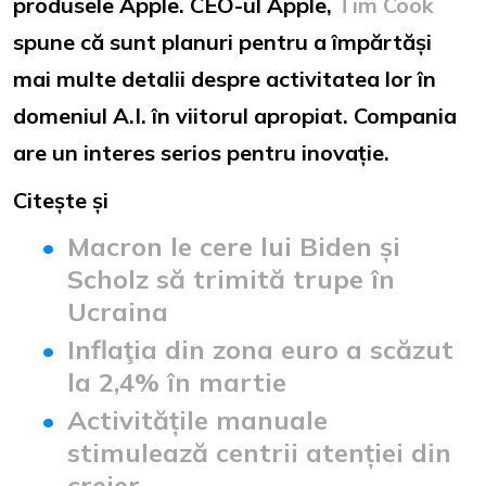
produsele Apple. CEO-ul Apple,
Tim Cook
spune că sunt planuri pentru a împărtăși
mai multe detalii despre activitatea lor în
domeniul A.I. în viitorul apropiat. Compania
are un interes serios pentru inovație.
Citește și
Macron le cere lui Biden și
Scholz să trimită trupe în
Ucraina
Inflaţia din zona euro a scăzut
la 2,4% în martie
Activitățile manuale
stimulează centrii atenției din
creier