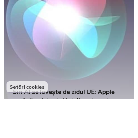
Setări cookies
Siri AI se lovește de zidul UE: Apple
amână asistentul inteligent pentru
iPhone-urile europene
6
Partenerii noștri