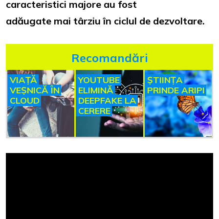
caracteristici majore au fost
adăugate mai târziu în ciclul de dezvoltare.
Recomandări
VIAȚĂ
YOUTUBE
ȘTIINȚA
VEȘNICĂ ÎN
ELIMINĂ
PRINDE ARIPI
CLOUD
DEEPFAKE LA
CERERE