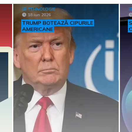
TEHNOLOGIE
18 iun 2026
TRUMP BOTEAZĂ CIPURILE
S
AMERICANE