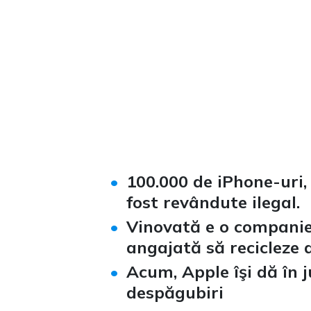
Loaded
:
Unmute
0%
100.000 de iPhone-uri,
fost revândute ilegal.
Vinovată e o companie 
angajată să recicleze d
Acum, Apple îşi dă în 
despăgubiri