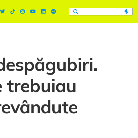
despăgubiri.
e trebuiau
 revândute