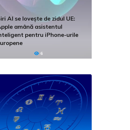
iri AI se lovește de zidul UE:
pple amână asistentul
nteligent pentru iPhone-urile
uropene
6