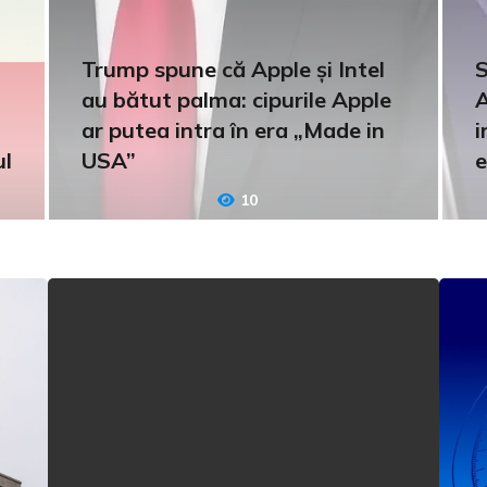
Trump spune că Apple și Intel
S
au bătut palma: cipurile Apple
A
ar putea intra în era „Made in
i
ul
USA”
e
10