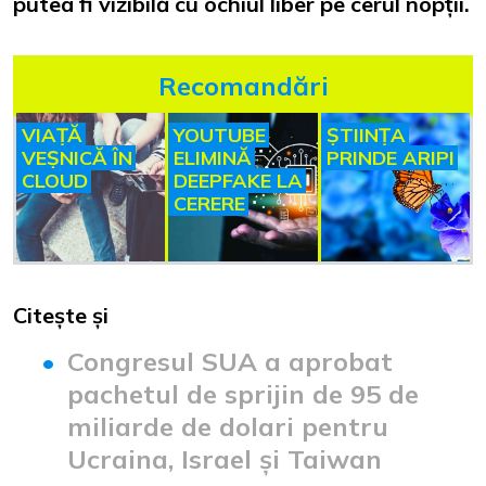
putea fi vizibilă cu ochiul liber pe cerul nopții.
Recomandări
VIAȚĂ
YOUTUBE
ȘTIINȚA
VEȘNICĂ ÎN
ELIMINĂ
PRINDE ARIPI
CLOUD
DEEPFAKE LA
CERERE
Citește și
Congresul SUA a aprobat
pachetul de sprijin de 95 de
miliarde de dolari pentru
Ucraina, Israel și Taiwan