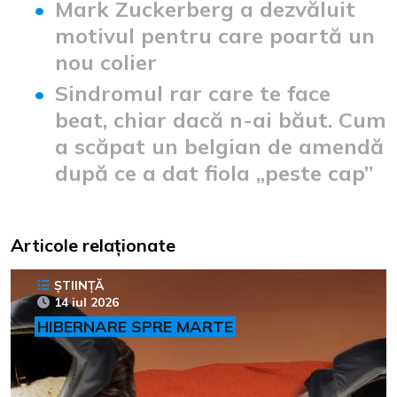
Mark Zuckerberg a dezvăluit
motivul pentru care poartă un
nou colier
Sindromul rar care te face
beat, chiar dacă n-ai băut. Cum
a scăpat un belgian de amendă
după ce a dat fiola „peste cap”
Articole relaționate
ȘTIINȚĂ
14 iul 2026
HIBERNARE SPRE MARTE