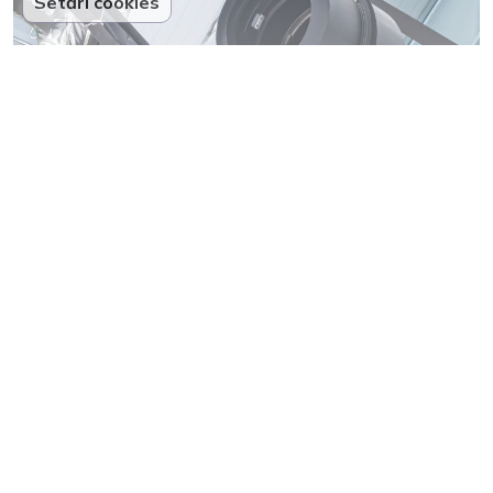
Setări cookies
NASA trimite un „remorcher” robotic
după Swift, telescopul care cade spre
Pământ
13
Partenerii noștri