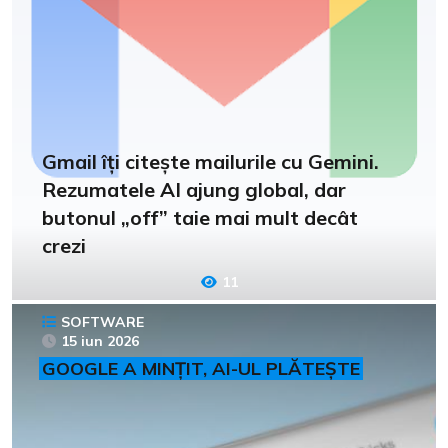
Gmail îți citește mailurile cu Gemini.
Rezumatele AI ajung global, dar
butonul „off” taie mai mult decât
crezi
11
SOFTWARE
15 iun 2026
GOOGLE A MINȚIT, AI-UL PLĂTEȘTE