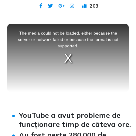
203
Publicat 12 noi 2020
This
is
a
The media could not be loaded, either because the
modal
window.
server or network failed or because the format is not
supported.
YouTube a avut probleme de
funcționare timp de câteva ore.
Au fost peste 280.000 de