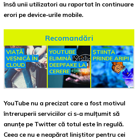
însă unii utilizatori au raportat în continuare
erori pe device-urile mobile.
Recomandări
VIAȚĂ
YOUTUBE
ȘTIINȚA
VEȘNICĂ ÎN
ELIMINĂ
PRINDE ARIPI
CLOUD
DEEPFAKE LA
CERERE
YouTube nu a precizat care a fost motivul
întreruperii serviciilor ci s-a mulțumit să
anunțe pe Twitter că totul este în regulă.
Ceea ce nu e neapărat liniștitor pentru cei