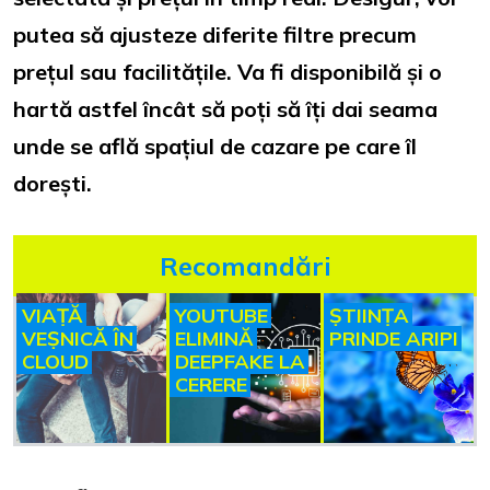
putea să ajusteze diferite filtre precum
prețul sau facilitățile. Va fi disponibilă și o
hartă astfel încât să poți să îți dai seama
unde se află spațiul de cazare pe care îl
dorești.
Recomandări
VIAȚĂ
YOUTUBE
ȘTIINȚA
VEȘNICĂ ÎN
ELIMINĂ
PRINDE ARIPI
CLOUD
DEEPFAKE LA
CERERE