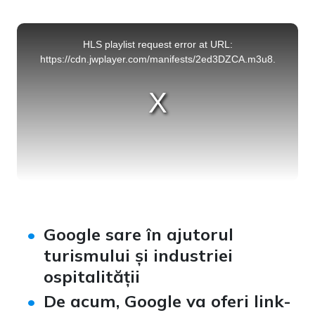
This
is
a
HLS playlist request error at URL:
modal
window.
https://cdn.jwplayer.com/manifests/2ed3DZCA.m3u8.
Google sare în ajutorul
turismului și industriei
ospitalității
De acum, Google va oferi link-