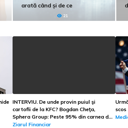
arată când și de ce
d
21
hide
INTERVIU. De unde provin puiul şi
Urmă
cartofii de la KFC? Bogdan Cheţa,
scos
Sphera Group: Peste 95% din carnea de
Medi
pui vine din România, pe când cartofii
Ziarul Financiar