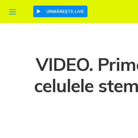
URMĂREȘTE LIVE
VIDEO. Primel
celulele ste