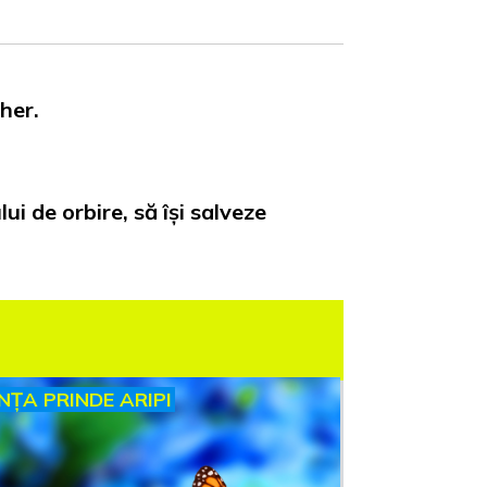
sher.
i de orbire, să își salveze
INȚA PRINDE ARIPI