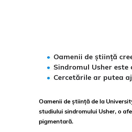
Loaded
:
Unmute
0%
Oamenii de știință cree
Sindromul Usher este o
Cercetările ar putea aj
Oamenii de știință de la Universi
studiului sindromului Usher, o a
pigmentară.