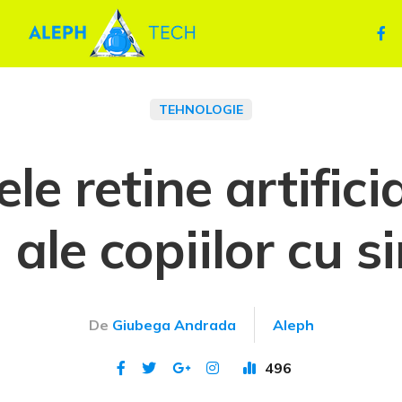
TEHNOLOGIE
e retine artifici
m ale copiilor cu 
De
Giubega Andrada
Aleph
496
Publicat 19 noi 2022