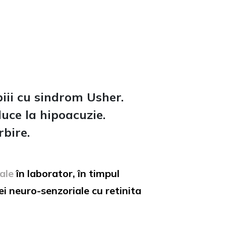
piii cu sindrom Usher.
uce la hipoacuzie.
rbire.
iale
în laborator, în timpul
ei neuro-senzoriale cu retinita