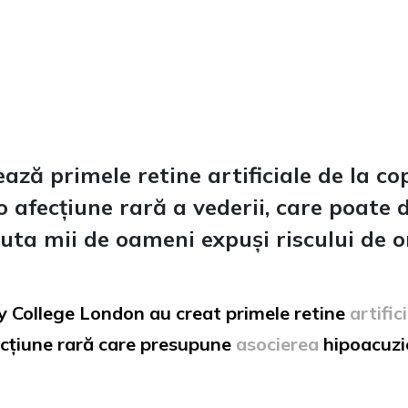
ază primele retine artificiale de la co
 afecțiune rară a vederii, care poate d
uta mii de oameni expuși riscului de o
ty College London au creat primele retine
artific
fecțiune rară care presupune
asocierea
hipoacuzi