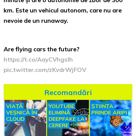
km. Este un vehicul autonom, care nu are
nevoie de un runaway.
Are flying cars the future?
https://t.co/AayCVhgsIh
pic.twitter.com/zKvdrWjFOV
Recomandări
VIAȚĂ
YOUTUBE
ȘTIINȚA
VEȘNICĂ ÎN
ELIMINĂ
PRINDE ARIPI
CLOUD
DEEPFAKE LA
CERERE