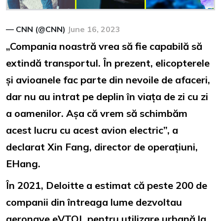
— CNN (@CNN)
June 16, 2023
„Compania noastră vrea să fie capabilă să
extindă transportul. În prezent, elicopterele
și avioanele fac parte din nevoile de afaceri,
dar nu au intrat pe deplin în viața de zi cu zi
a oamenilor. Așa că vrem să schimbăm
acest lucru cu acest avion electric”, a
declarat Xin Fang, director de operațiuni,
EHang.
În 2021, Deloitte a estimat că peste 200 de
companii din întreaga lume dezvoltau
aeronave eVTOL pentru utilizare urbană la