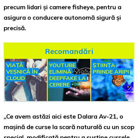
precum lidari și camere fisheye, pentru a
asigura o conducere autonomă sigură și
precisă.
Recomandări
VIAȚĂ
YOUTUBE
ȘTIINȚA
VEȘNICĂ ÎN
ELIMINĂ
PRINDE ARIPI
CLOUD
DEEPFAKE LA
CERERE
„Ce avem astăzi aici este Dalara Av-21, o
mașină de curse la scară naturală cu un scop
special, modificată pentru a susține cursele