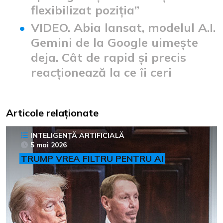
flexibilizat poziția”
VIDEO. Abia lansat, modelul A.I.
Gemini de la Google uimește
deja. Cât de rapid și precis
reacționează la ce îi ceri
Articole relaționate
INTELIGENȚĂ ARTIFICIALĂ
5 mai 2026
TRUMP VREA FILTRU PENTRU AI