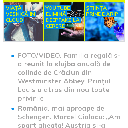
VIAȚĂ
YOUTUBE
ȘTIINȚA
VEȘNICĂ ÎN
ELIMINĂ
PRINDE ARIPI
CLOUD
DEEPFAKE LA
CERERE
FOTO/VIDEO. Familia regală s-
a reunit la slujba anuală de
colinde de Crăciun din
Westminster Abbey. Prințul
Louis a atras din nou toate
privirile
România, mai aproape de
Schengen. Marcel Ciolacu: „Am
spart gheața! Austria și-a