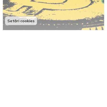
Setări cookies
Criptomonedele intră oficial în
doctrina de securitate cibernetică a
SUA. Calculul cuantic schimbă miza
18
Partenerii noștri