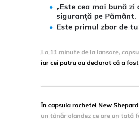
„Este cea mai bună zi 
siguranță pe Pământ.
Este primul zbor de tu
La 11 minute de la lansare, capsul
iar cei patru au declarat că a fost
În capsula rachetei New Shepard, 
un tânăr olandez ce are un tată 