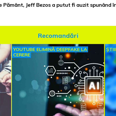
 Pământ, Jeff Bezos a putut fi auzit spunând în 
Recomandări
YOUTUBE ELIMINĂ DEEPFAKE LA
ȘTI
CERERE