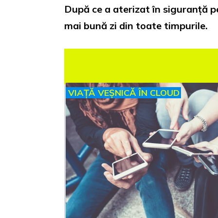
După ce a aterizat în siguranță pe
mai bună zi din toate timpurile.
VIAȚĂ VEȘNICĂ ÎN CLOUD