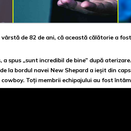
n vârstă de 82 de ani, că această călătorie a fost
, a spus „sunt incredibil de bine” după aterizare
l de la bordul navei New Shepard a ieșit din caps
 cowboy. Toți membrii echipajului au fost întâmp