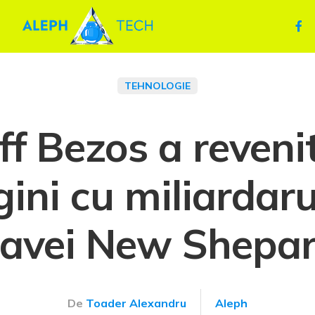
TEHNOLOGIE
ff Bezos a revenit
ini cu miliardarul
avei New Shepa
De
Toader Alexandru
Aleph