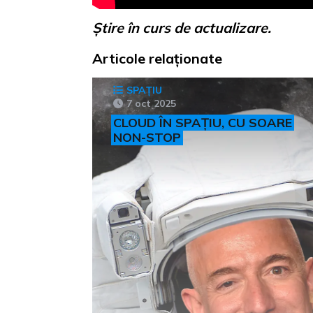
Știre în curs de actualizare.
Articole relaționate
SPAȚIU
7 oct 2025
CLOUD ÎN SPAȚIU, CU SOARE
NON-STOP