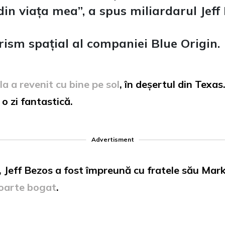
din viața mea”, a spus miliardarul Jeff
rism spațial al companiei Blue Origin.
a a revenit cu bine pe sol
, în deșertul din Texas
 o zi fantastică.
Advertisment
Jeff Bezos a fost împreună cu fratele său Mark,
foarte bogat
.