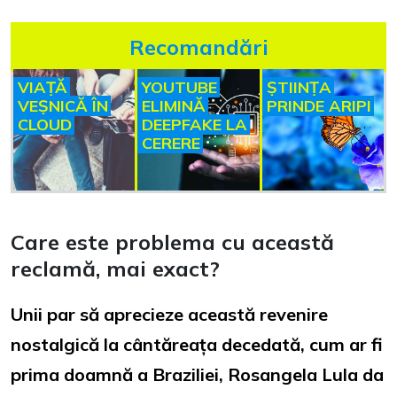
Recomandări
VIAȚĂ
YOUTUBE
ȘTIINȚA
VEȘNICĂ ÎN
ELIMINĂ
PRINDE ARIPI
CLOUD
DEEPFAKE LA
CERERE
Care este problema cu această
reclamă, mai exact?
Unii par să aprecieze această revenire
nostalgică la cântăreața decedată, cum ar fi
prima doamnă a Braziliei, Rosangela Lula da