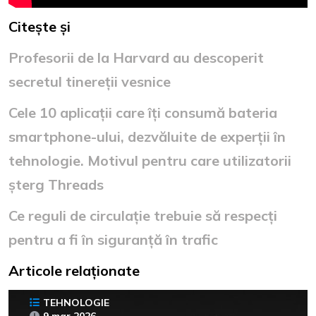
Citește și
Profesorii de la Harvard au descoperit
secretul tinereții vesnice
Cele 10 aplicații care îți consumă bateria
smartphone-ului, dezvăluite de experții în
tehnologie. Motivul pentru care utilizatorii
șterg Threads
Ce reguli de circulație trebuie să respecți
pentru a fi în siguranță în trafic
Articole relaționate
TEHNOLOGIE
9 mar 2026