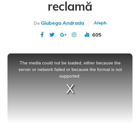
reclamă
Giubega Andrada
Aleph
De
605
Publicat 15 iul 2023
This
is
a
The media could not be loaded, either because the
modal
window.
server or network failed or because the format is not
supported.