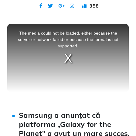
358
Publicat 3 sep 2021
This
is
a
The media could not be loaded, either because the
modal
window.
server or network failed or because the format is not
supported.
Samsung a anunțat că
platforma „Galaxy for the
Planet” a avut un mare succes.