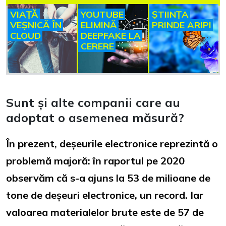
VIAȚĂ
YOUTUBE
ȘTIINȚA
VEȘNICĂ ÎN
ELIMINĂ
PRINDE ARIPI
CLOUD
DEEPFAKE LA
CERERE
Sunt și alte companii care au
adoptat o asemenea măsură?
În prezent, deșeurile electronice reprezintă o
problemă majoră: în raportul pe 2020
observăm că s-a ajuns la 53 de milioane de
tone de deșeuri electronice, un record. Iar
valoarea materialelor brute este de 57 de