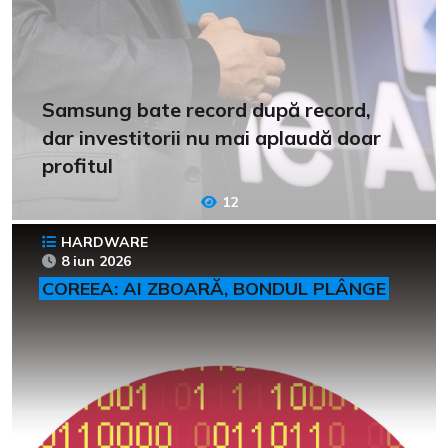
Samsung bate record după record,
dar investitorii nu mai aplaudă doar
profitul
12
HARDWARE
8 iun 2026
COREEA: AI ZBOARĂ, BONDUL PLÂNGE