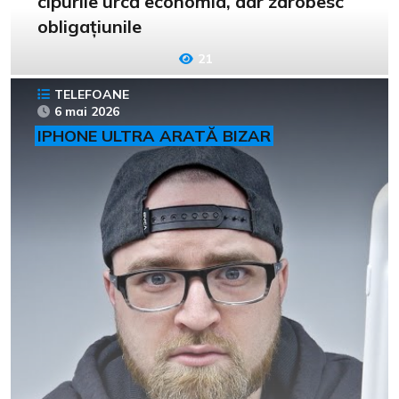
cipurile urcă economia, dar zdrobesc
obligațiunile
21
TELEFOANE
6 mai 2026
IPHONE ULTRA ARATĂ BIZAR