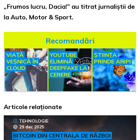
„Frumos lucru, Dacia!” au titrat jurnaliștii de
la Auto, Motor & Sport.
Recomandări
VIAȚĂ
YOUTUBE
ȘTIINȚA
VEȘNICĂ ÎN
ELIMINĂ
PRINDE ARIPI
CLOUD
DEEPFAKE LA
CERERE
Articole relaționate
TEHNOLOGIE
29 dec 2025
BITCOIN DIN CENTRALA DE RĂZBOI