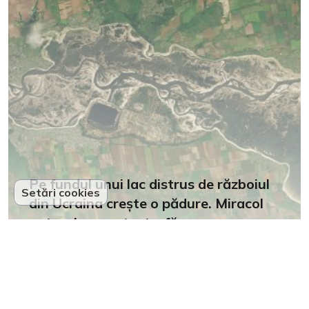
Pe fundul unui lac distrus de războiul
Setări cookies
din Ucraina crește o pădure. Miracol
natural sau catastrofă cu
încetinitorul?
34
Partenerii noștri