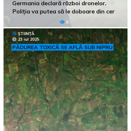
Germania declară război dronelor.
Poliția va putea să le doboare din cer
6
ȘTIINȚĂ
23 iul 2025
PĂDUREA TOXICĂ SE AFLĂ SUB NIPRU