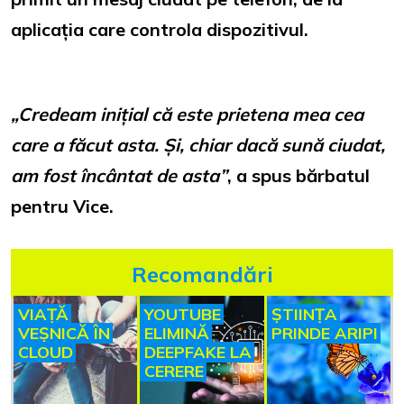
aplicația care controla dispozitivul.
„Credeam inițial că este prietena mea cea
care a făcut asta. Și, chiar dacă sună ciudat,
am fost încântat de asta”
, a spus bărbatul
pentru Vice.
Recomandări
VIAȚĂ
YOUTUBE
ȘTIINȚA
VEȘNICĂ ÎN
ELIMINĂ
PRINDE ARIPI
CLOUD
DEEPFAKE LA
CERERE