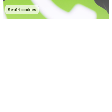
Setări cookies
Smishing pe WhatsApp: Noua
metodă de fraudă care a păgubit zeci
de români
11
Partenerii noștri