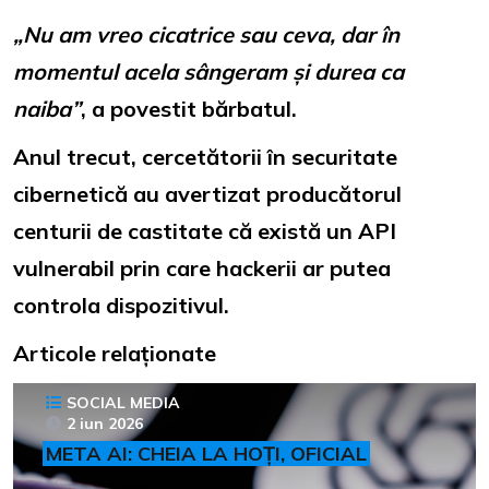
„Nu am vreo cicatrice sau ceva, dar în
momentul acela sângeram și durea ca
naiba”
, a povestit bărbatul.
Anul trecut, cercetătorii în securitate
cibernetică au avertizat producătorul
centurii de castitate că există un API
vulnerabil prin care hackerii ar putea
controla dispozitivul.
Articole relaționate
SOCIAL MEDIA
2 iun 2026
META AI: CHEIA LA HOȚI, OFICIAL