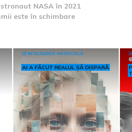
 astronaut NASA în 2021
umii este în schimbare
INTELIGENȚĂ ARTIFICIALĂ
11 iun 2026
AI A FĂCUT REALUL SĂ DISPARĂ
P