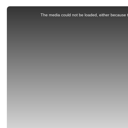
This
is
a
The media could not be loaded, either because t
modal
window.