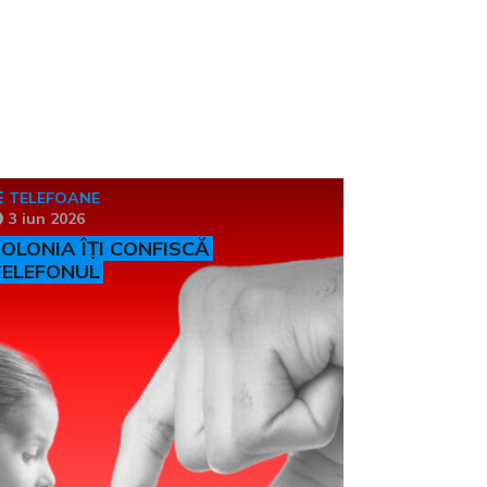
TELEFOANE
3 iun 2026
OLONIA ÎȚI CONFISCĂ
TELEFONUL