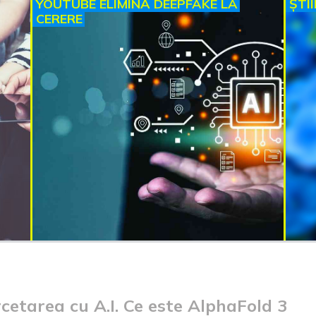
YOUTUBE ELIMINĂ DEEPFAKE LA
ȘTI
CERERE
etarea cu A.I. Ce este AlphaFold 3