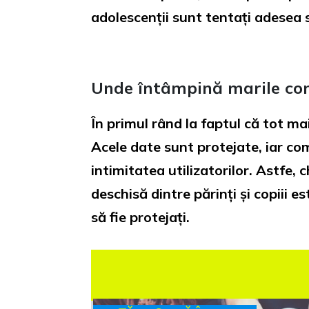
adolescenții sunt tentați adesea s
Unde întâmpină marile comp
În primul rând la faptul că tot m
Acele date sunt protejate, iar com
intimitatea utilizatorilor. Astfe,
deschisă dintre părinți și copiii 
să fie protejați.