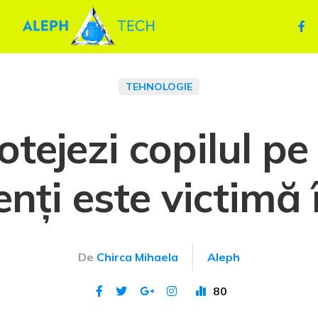
TEHNOLOGIE
otejezi copilul pe
nți este victimă 
De
Chirca Mihaela
Aleph
80
Publicat 10 mai 2024