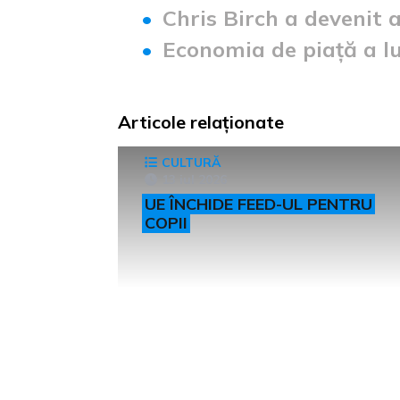
Chris Birch a devenit
Economia de piață a l
Articole relaționate
CULTURĂ
13 iul 2026
UE ÎNCHIDE FEED-UL PENTRU
COPII