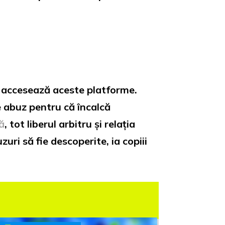
e accesează aceste platforme.
de abuz pentru că încalcă
ă
, tot liberul arbitru și relația
uri să fie descoperite, ia copiii