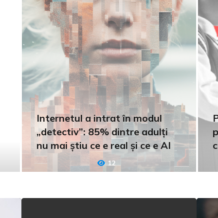
Internetul a intrat în modul
P
„detectiv”: 85% dintre adulți
p
nu mai știu ce e real și ce e AI
c
12