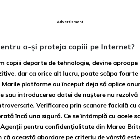
Advertisment
pentru a-și proteja copiii pe Internet?
m copiii departe de tehnologie, devine aproape i
tive, dar ca orice alt lucru, poate scăpa foarte 
i. Marile platforme au început deja să aplice an
țe sau introducerea datei de naștere nu rezolvă m
roversate. Verificarea prin scanare facială cu aj
rată încă una sigură. Ce se întâmplă cu acele scan
 Agenții pentru confidențialitate din Marea Brit
un că această abordare pe criteriu de vârstă es