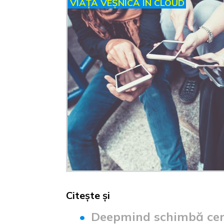
VIAȚĂ VEȘNICĂ ÎN CLOUD
Citește și
Deepmind schimbă cerc