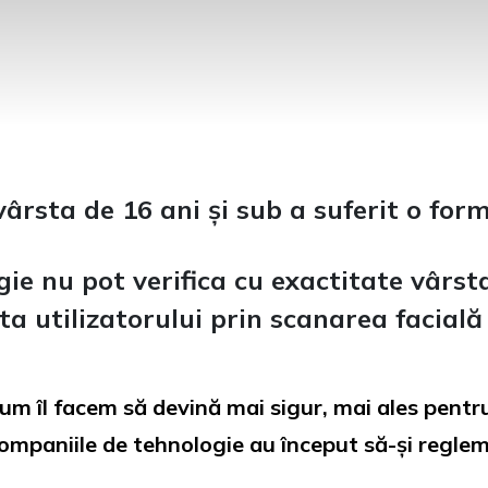
vârsta de 16 ani și sub a suferit o fo
e nu pot verifica cu exactitate vârsta 
ta utilizatorului prin scanarea facială
 cum îl facem să devină mai sigur, mai ales pent
companiile de tehnologie au început să-și regle