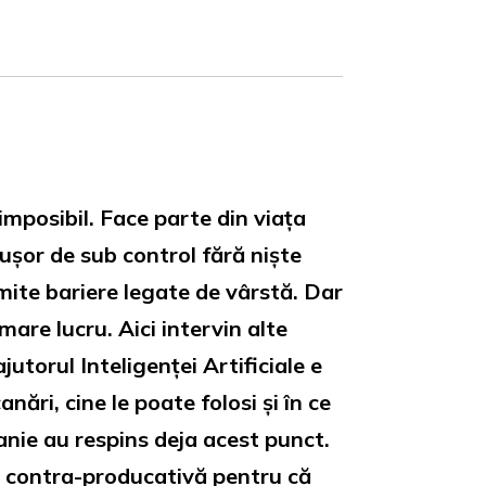
mposibil. Face parte din viața
ușor de sub control fără niște
umite bariere legate de vârstă. Dar
are lucru. Aici intervin alte
utorul Inteligenței Artificiale e
ări, cine le poate folosi și în ce
anie au respins deja acest punct.
te contra-producativă pentru că