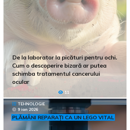
De la laborator la picături pentru ochi.
Cum o descoperire bizară ar putea
schimba tratamentul cancerului
ocular
11
TEHNOLOGIE
9 ian 2026
PLĂMÂNI REPARAȚI CA UN LEGO VITAL