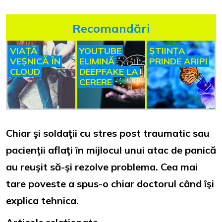
Recomandări
VIAȚĂ
YOUTUBE
ȘTIINȚA
VEȘNICĂ ÎN
ELIMINĂ
PRINDE ARIPI
CLOUD
DEEPFAKE LA
CERERE
Chiar şi soldaţii cu stres post traumatic sau
pacienţii aflaţi în mijlocul unui atac de panică
au reuşit să-şi rezolve problema. Cea mai
tare poveste a spus-o chiar doctorul când îşi
explica tehnica.