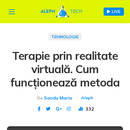
LIVE
TEHNOLOGIE
Terapie prin realitate
virtuală. Cum
funcționează metoda
Sandu Maria
Aleph
De
332
Publicat 12 oct 2020
This