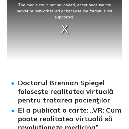
is
a
The media could not be loaded, either because the
modal
window.
server or network failed or because the format is not
supported.
Doctorul Brennan Spiegel
foloseşte realitatea virtuală
pentru tratarea pacienţilor
El a publicat o carte: „VR: Cum
poate realitatea virtuală să
revoluţioneze medicina”