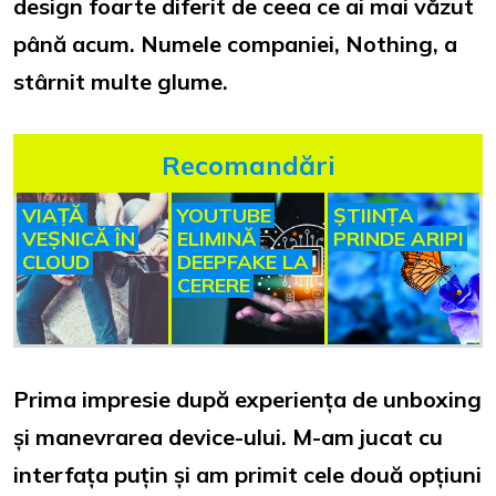
design foarte diferit de ceea ce ai mai văzut
până acum. Numele companiei, Nothing, a
stârnit multe glume.
Recomandări
VIAȚĂ
YOUTUBE
ȘTIINȚA
VEȘNICĂ ÎN
ELIMINĂ
PRINDE ARIPI
CLOUD
DEEPFAKE LA
CERERE
Prima impresie după experiența de unboxing
și manevrarea device-ului. M-am jucat cu
interfața puțin și am primit cele două opțiuni