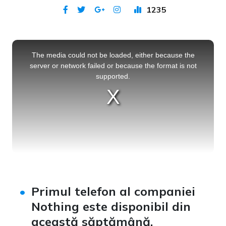
1235
Publicat 14 iul 2022
This
is
a
The media could not be loaded, either because the
modal
window.
server or network failed or because the format is not
supported.
Primul telefon al companiei
Nothing este disponibil din
această săptămână.