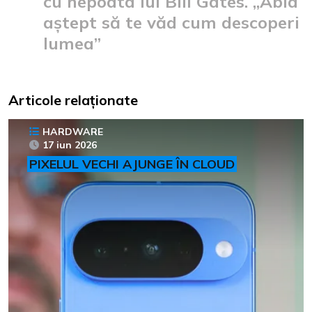
cu nepoata lui Bill Gates. „Abia
aștept să te văd cum descoperi
lumea”
Articole relaționate
HARDWARE
17 iun 2026
PIXELUL VECHI AJUNGE ÎN CLOUD