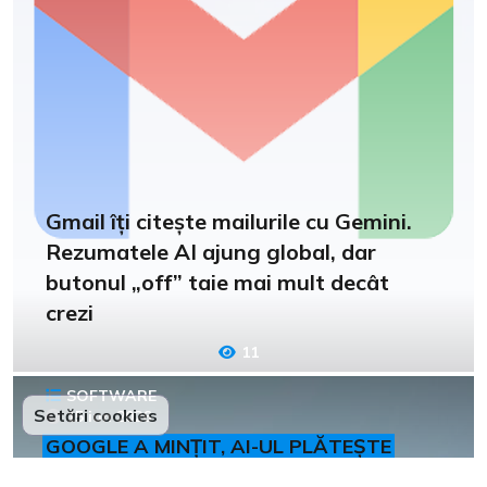
Gmail îți citește mailurile cu Gemini.
Rezumatele AI ajung global, dar
butonul „off” taie mai mult decât
crezi
11
SOFTWARE
Setări cookies
15 iun 2026
GOOGLE A MINȚIT, AI-UL PLĂTEȘTE