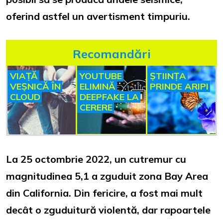
oferind astfel un avertisment timpuriu.
Recomandări
VIAȚĂ
YOUTUBE
ȘTIINȚA
VEȘNICĂ ÎN
ELIMINĂ
PRINDE ARIPI
CLOUD
DEEPFAKE LA
CERERE
La 25 octombrie 2022, un cutremur cu
magnitudinea 5,1 a zguduit zona Bay Area
din California. Din fericire, a fost mai mult
decât o zguduitură violentă, dar rapoartele