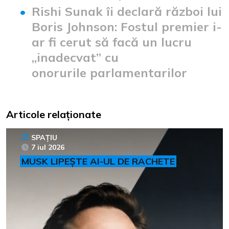
Rishi Sunak îi declară război lui
Boris Johnson: Fostul premier i-
ar fi cerut să facă un lucru
„inadecvat” cu
onorurile parlamentarilor
Articole relaționate
SPAȚIU
7 iul 2026
MUSK LIPEȘTE AI-UL DE RACHETE