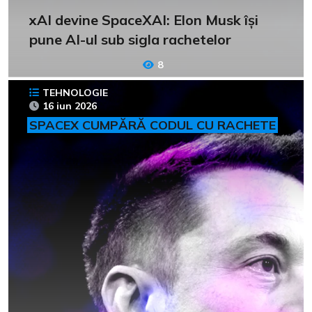
xAI devine SpaceXAI: Elon Musk își
pune AI-ul sub sigla rachetelor
8
TEHNOLOGIE
16 iun 2026
SPACEX CUMPĂRĂ CODUL CU RACHETE