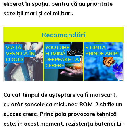
eliberat în spațiu, pentru că au prioritate
sateliții mari și cei militari.
Recomandări
VIAȚĂ
YOUTUBE
ȘTIINȚA
VEȘNICĂ ÎN
ELIMINĂ
PRINDE ARIPI
CLOUD
DEEPFAKE LA
CERERE
Cu cât timpul de așteptare va fi mai scurt,
cu atât șansele ca misiunea ROM-2 să fie un
succes cresc. Principala provocare tehnică
este, în acest moment, rezistența bateriei Li-