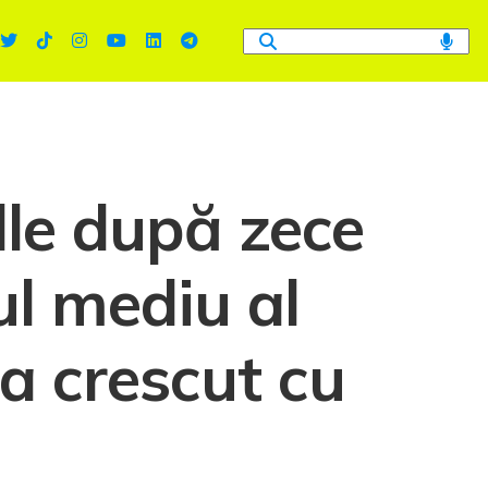
le după zece
țul mediu al
a crescut cu