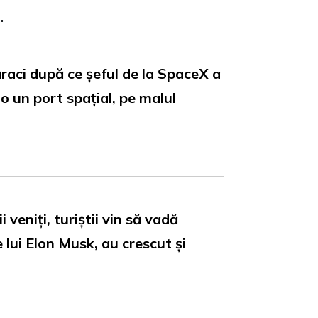
.
ăraci după ce șeful de la SpaceX a
o un port spațial, pe malul
veniți, turiștii vin să vadă
 lui Elon Musk, au crescut și