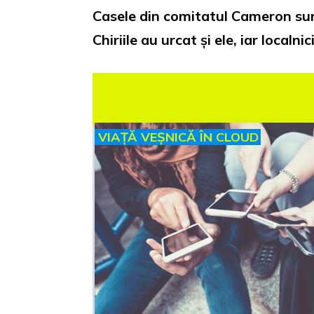
Casele din comitatul Cameron sun
Chiriile au urcat și ele, iar local
VIAȚĂ VEȘNICĂ ÎN CLOUD