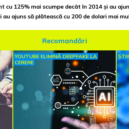
t cu 125% mai scumpe decât în 2014 și au ajuns,
nicii au ajuns să plătească cu 200 de dolari mai mu
Recomandări
YOUTUBE ELIMINĂ DEEPFAKE LA
ȘTI
CERERE