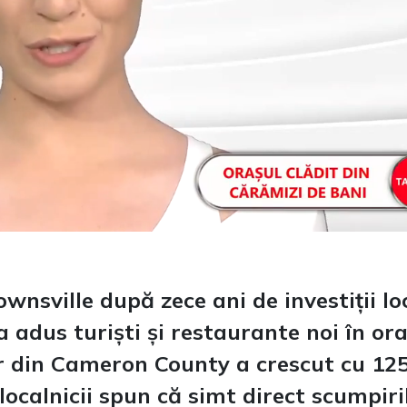
nsville după zece ani de investiții loc
 adus turiști și restaurante noi în ora
or din Cameron County a crescut cu 12
 localnicii spun că simt direct scumpiri