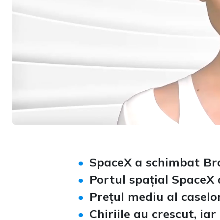
Loaded
:
Unmute
15.70%
SpaceX a schimbat Brow
Portul spațial SpaceX a
Prețul mediu al casel
Chiriile au crescut, iar