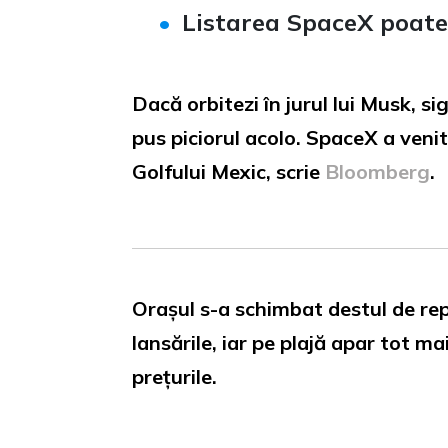
Listarea SpaceX poate 
Dacă orbitezi în jurul lui Musk, s
pus piciorul acolo. SpaceX a venit
Golfului Mexic, scrie
Bloomberg
.
Orașul s-a schimbat destul de repe
lansările, iar pe plajă apar tot m
prețurile.