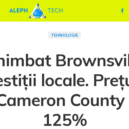
TEHNOLOGIE
himbat Brownsvil
stiții locale. Pre
 Cameron County 
125%