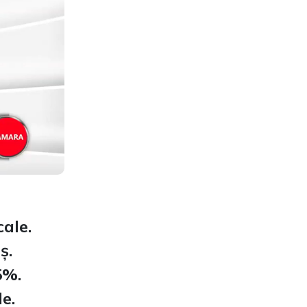
ale.
ș.
5%.
le.