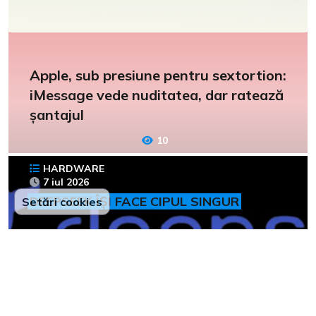
Apple, sub presiune pentru sextortion:
iMessage vede nuditatea, dar ratează
șantajul
10
HARDWARE
7 iul 2026
DEEPSEEK ÎȘI FACE CIPUL SINGUR
Setări cookies