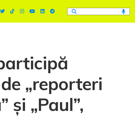
participă
e de „reporteri
” și „Paul”,