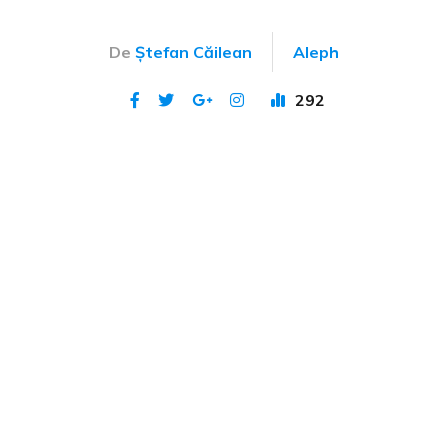
De
Ștefan Căilean
Aleph
292
Publicat 19 iun 2023