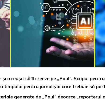
și a reușit să îl creeze pe „Paul”. Scopul pentru
timpului pentru jurnaliștii care trebuie să parti
riale generate de „Paul” deoarce „reporterul art