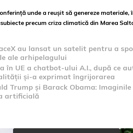
 conferință unde a reușit să genereze materiale, î
d subiecte precum criza climatică din Marea Salt
aceX au lansat un satelit pentru a spo
le ale arhipelagului
 în UE a chatbot-ului A.I., după ce a
lității și-a exprimat îngrijorarea
ld Trump și Barack Obama: Imaginile cu
 artificială