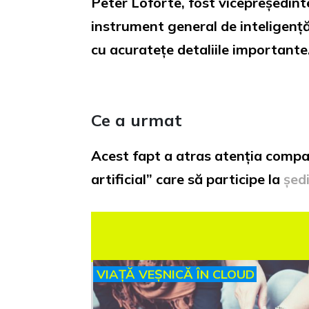
Peter Loforte, fost vicepreședint
instrument general de inteligență 
cu acuratețe detaliile importante
Ce a urmat
Acest fapt a atras atenția compan
artificial” care să participe la
șed
VIAȚĂ VEȘNICĂ ÎN CLOUD