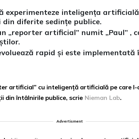
ă experimenteze inteligența artificial
 din diferite sedințe publice.
 ,,reporter artificial” numit ,,Paul” , 
tilor.
ă evoluează rapid și este implementată 
r artificial” cu inteligență artificială pe care l-
 din întâlnirile publice, scrie
Nieman Lab
.
Advertisment