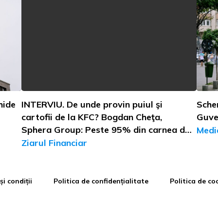
hide
INTERVIU. De unde provin puiul şi
Sche
cartofii de la KFC? Bogdan Cheţa,
Guve
Sphera Group: Peste 95% din carnea de
Medi
pui vine din România, pe când cartofii
Ziarul Financiar
sunt din import. Dezvoltăm însă un
parteneriat local care ar putea să ne
asigure 100% cantitatea necesară
i condiții
Politica de confidențialitate
Politica de co