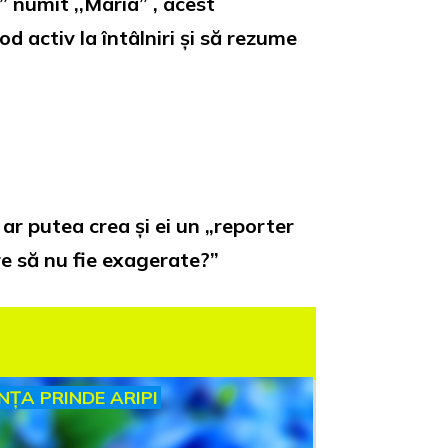
l” numit ,,Maria” , acest
d activ la întâlniri și să rezume
ar putea crea și ei un „reporter
are să nu fie exagerate?”
INȚA PRINDE ARIPI