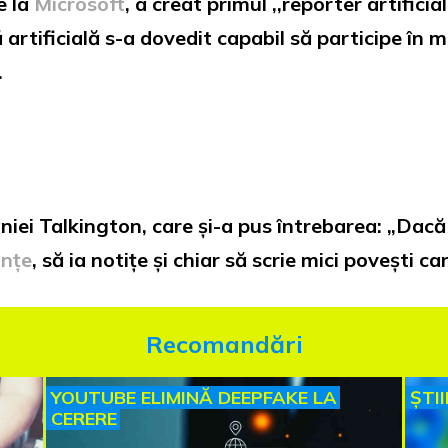
e la
Microsoft
, a creat primul ,,reporter artificia
artificială s-a dovedit capabil să participe în mo
.
iei Talkington, care și-a pus întrebarea: „Dacă 
ințe
, să ia notițe și chiar să scrie mici povești c
Recomandări
YOUTUBE ELIMINĂ DEEPFAKE LA
ȘTI
CERERE