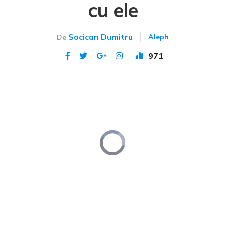
cu ele
Socican Dumitru
Aleph
De
971
Publicat 11 apr 2024
Video
Player
is
loading.
Loaded
:
Unmute
0%