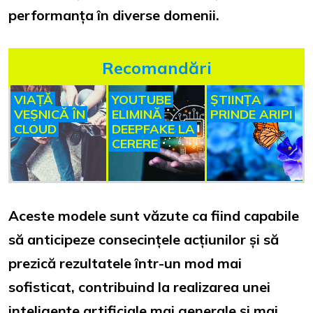
performanța în diverse domenii.
Recomandări
VIAȚĂ
YOUTUBE
ȘTIINȚA
VEȘNICĂ ÎN
ELIMINĂ
PRINDE ARIPI
CLOUD
DEEPFAKE LA
CERERE
Aceste modele sunt văzute ca fiind capabile
să anticipeze consecințele acțiunilor și să
prezică rezultatele într-un mod mai
sofisticat, contribuind la realizarea unei
inteligențe artificiale mai generale și mai