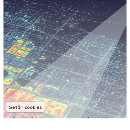
Setări cookies
Sateliții fac scanare termică orașelor.
Hărțile de căldură rescriu planurile de