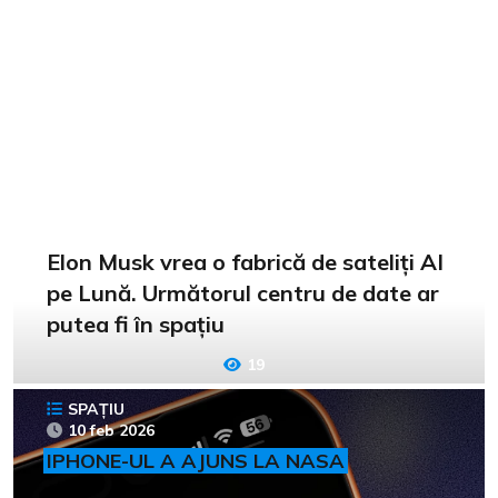
Elon Musk vrea o fabrică de sateliți AI
pe Lună. Următorul centru de date ar
putea fi în spațiu
19
SPAȚIU
10 feb 2026
IPHONE-UL A AJUNS LA NASA