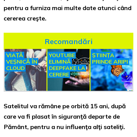
pentru a furniza mai multe date atunci când
cererea creşte.
Recomandări
VIAȚĂ
YOUTUBE
ȘTIINȚA
VEȘNICĂ ÎN
ELIMINĂ
PRINDE ARIPI
CLOUD
DEEPFAKE LA
CERERE
Satelitul va rămâne pe orbită 15 ani, după
care va fi plasat în siguranţă departe de
Pământ, pentru a nu influenţa alţi sateliţi.