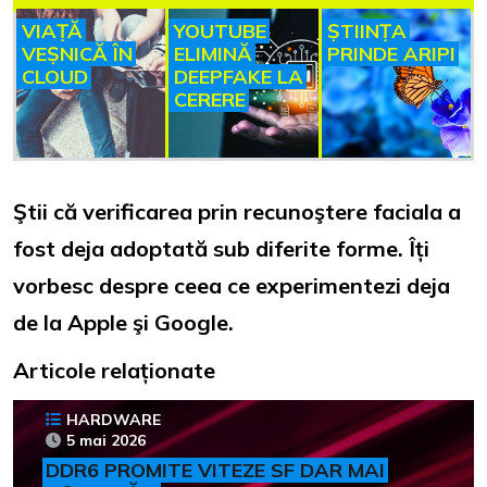
VIAȚĂ
YOUTUBE
ȘTIINȚA
VEȘNICĂ ÎN
ELIMINĂ
PRINDE ARIPI
CLOUD
DEEPFAKE LA
CERERE
Ştii că verificarea prin recunoştere faciala a
fost deja adoptată sub diferite forme. Îți
vorbesc despre ceea ce experimentezi deja
de la Apple şi Google.
Articole relaționate
HARDWARE
5 mai 2026
DDR6 PROMITE VITEZE SF DAR MAI