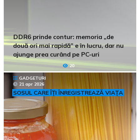
DDR6 prinde contur: memoria „de
două ori mai rapidă” e în lucru, dar nu
ajunge prea curând pe PC-uri
20
GADGETURI
21 apr 2026
SOSUL CARE ÎȚI ÎNREGISTREAZĂ VIAȚA