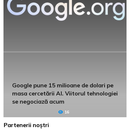
Google pune 15 milioane de dolari pe
masa cercetării AI. Viitorul tehnologiei
se negociază acum
16
Partenerii noștri