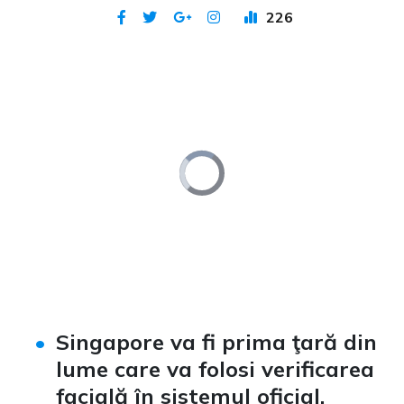
226
Publicat 19 oct 2020
Video
Player
is
loading.
Loaded
:
Unmute
0%
Singapore va fi prima ţară din
lume care va folosi verificarea
facială în sistemul oficial.