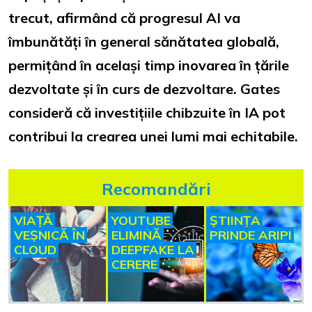
trecut, afirmând că progresul AI va
îmbunătăți în general sănătatea globală,
permițând în același timp inovarea în țările
dezvoltate și în curs de dezvoltare. Gates
consideră că investițiile chibzuite în IA pot
contribui la crearea unei lumi mai echitabile.
Recomandări
VIAȚĂ
YOUTUBE
ȘTIINȚA
VEȘNICĂ ÎN
ELIMINĂ
PRINDE ARIPI
CLOUD
DEEPFAKE LA
CERERE