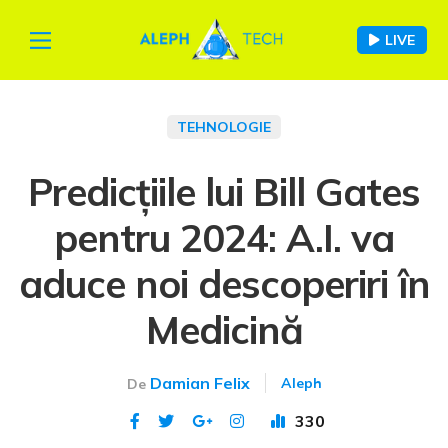
LIVE
TEHNOLOGIE
Predicțiile lui Bill Gates
pentru 2024: A.I. va
aduce noi descoperiri în
Medicină
Damian Felix
Aleph
De
330
Publicat 19 dec 2023