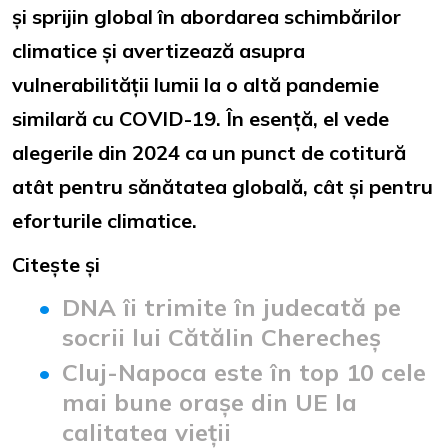
și sprijin global în abordarea schimbărilor
climatice și avertizează asupra
vulnerabilității lumii la o altă pandemie
similară cu COVID-19. În esență, el vede
alegerile din 2024 ca un punct de cotitură
atât pentru sănătatea globală, cât și pentru
eforturile climatice.
Citește și
DNA îi trimite în judecată pe
socrii lui Cătălin Cherecheș
Cluj-Napoca este în top 10 cele
mai bune orașe din UE la
calitatea vieții