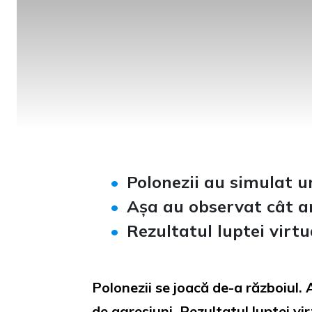
Polonezii au simulat u
Așa au observat cât ar
Rezultatul luptei virt
Polonezii se joacă de-a războiul. 
de agresiuni. Rezultatul luptei vi