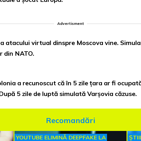
Advertisment
ia atacului virtual dinspre Moscova vine. Simula
lor din NATO.
lonia a recunoscut că în 5 zile țara ar fi ocupat
 După 5 zile de luptă simulată Varșovia căzuse.
Recomandări
YOUTUBE ELIMINĂ DEEPFAKE LA
ȘTI