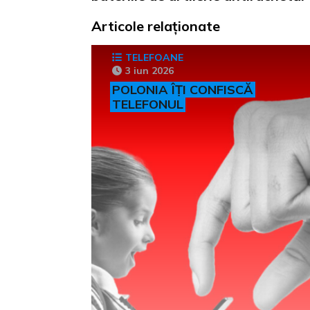
Articole relaționate
TELEFOANE
3 iun 2026
POLONIA ÎȚI CONFISCĂ
TELEFONUL