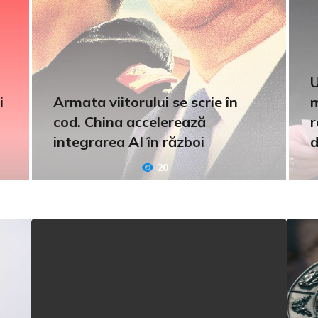
U
i
Armata viitorului se scrie în
m
cod. China accelerează
r
integrarea AI în război
d
20