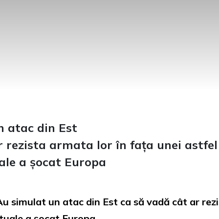
n atac din Est
 rezista armata lor în fața unei astfel
uale a șocat Europa
Au simulat un atac din Est ca să vadă cât ar rezi
rtuale a șocat Europa.