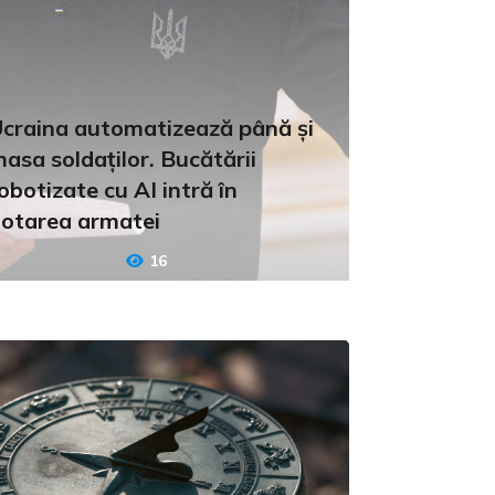
craina automatizează până și
asa soldaților. Bucătării
obotizate cu AI intră în
otarea armatei
16