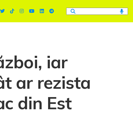
zboi, iar
t ar rezista
ac din Est