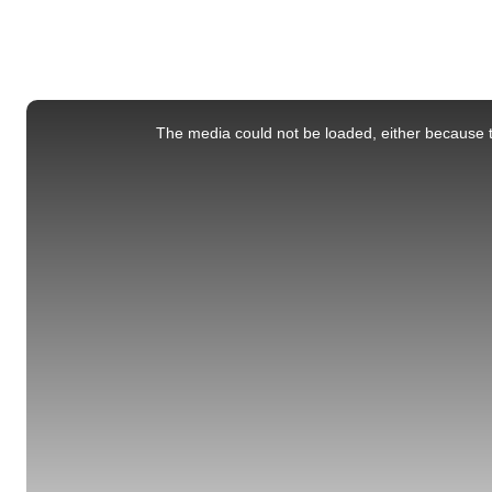
This
is
a
The media could not be loaded, either because t
modal
window.