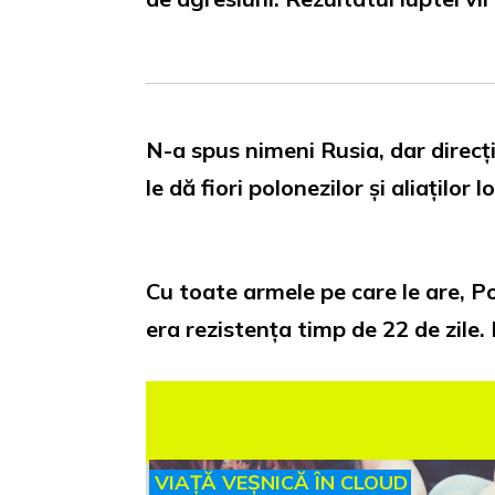
N-a spus nimeni Rusia, dar direcț
le dă fiori polonezilor și aliaților 
Cu toate armele pe care le are, Po
era rezistența timp de 22 de zile.
VIAȚĂ VEȘNICĂ ÎN CLOUD