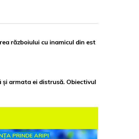
rea războiului cu inamicul din est
ă și armata ei distrusă. Obiectivul
INȚA PRINDE ARIPI