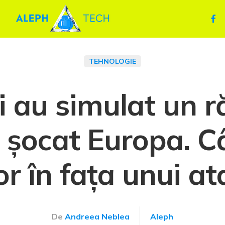
TEHNOLOGIE
i au simulat un ră
a șocat Europa. Câ
r în fața unui at
De
Andreea Neblea
Aleph