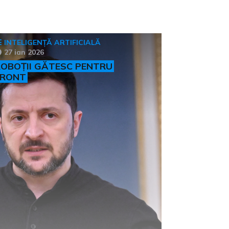
INTELIGENȚĂ ARTIFICIALĂ
27 ian 2026
OBOȚII GĂTESC PENTRU
FRONT