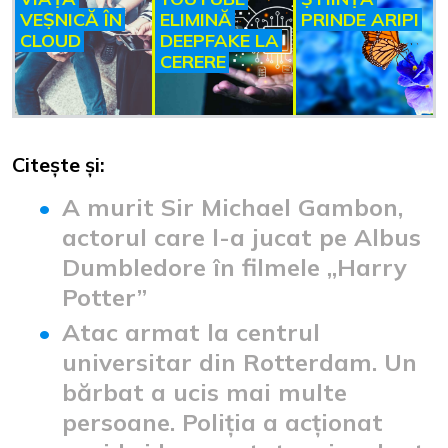
VEȘNICĂ ÎN
ELIMINĂ
PRINDE ARIPI
CLOUD
DEEPFAKE LA
CERERE
Citește și:
A murit Sir Michael Gambon,
actorul care l-a jucat pe Albus
Dumbledore în filmele ,,Harry
Potter”
Atac armat la centrul
universitar din Rotterdam. Un
bărbat a ucis mai multe
persoane. Poliția a acționat