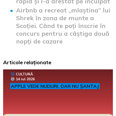
rapid și l-a arestat pe inculpat
Airbnb a recreat „mlaștina” lui
Shrek în zona de munte a
Scoției. Când te poți înscrie în
concurs pentru a câștiga două
nopți de cazare
Articole relaționate
CULTURĂ
14 iul 2026
APPLE VEDE NUDURI, DAR NU ȘANTAJ