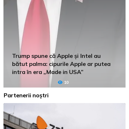
Trump spune că Apple și Intel au
bătut palma: cipurile Apple ar putea
intra în era „Made in USA”
10
Partenerii noștri