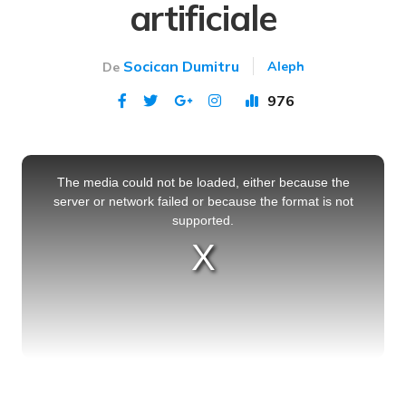
artificiale
Socican Dumitru
Aleph
De
976
Publicat 29 sep 2023
This
is
a
The media could not be loaded, either because the
modal
window.
server or network failed or because the format is not
supported.