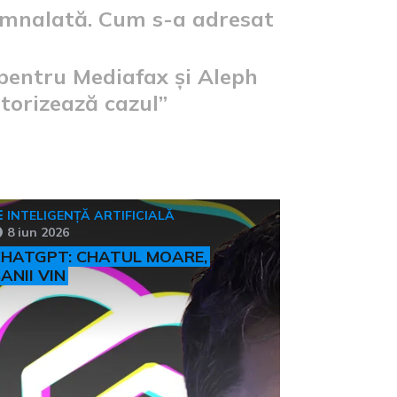
semnalată. Cum s-a adresat
pentru Mediafax și Aleph
orizează cazul”
INTELIGENȚĂ ARTIFICIALĂ
8 iun 2026
HATGPT: CHATUL MOARE,
ANII VIN