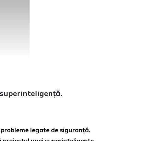
superinteligență.
 probleme legate de siguranță.
 proiectul unei superinteligențe.