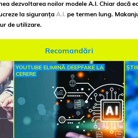
hea dezvoltarea noilor modele A.I. Chiar dacă e
lucreze la siguranța
A.I.
pe termen lung. Makanju 
ur de utilizare.
Recomandări
YOUTUBE ELIMINĂ DEEPFAKE LA
ȘTI
CERERE