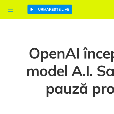
URMĂREȘTE LIVE
OpenAI înce
model A.I. S
pauză proi