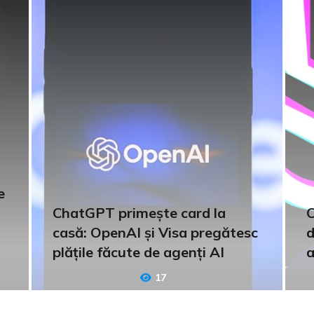
e
ChatGPT primește card la
C
casă: OpenAI și Visa pregătesc
d
plățile făcute de agenți AI
a
17