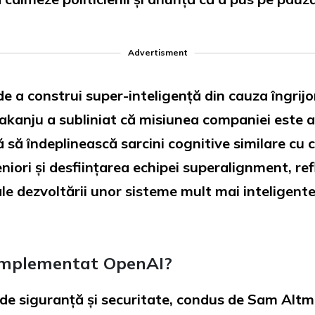
Advertisment
e a construi super-inteligență din cauza îngrijo
akanju a subliniat că misiunea companiei este a
ă să îndeplinească sarcini cognitive similare cu 
niori și desființarea echipei superalignment, r
e ale dezvoltării unor sisteme mult mai inteligent
 implementat OpenAI?
e siguranță și securitate, condus de Sam Altman