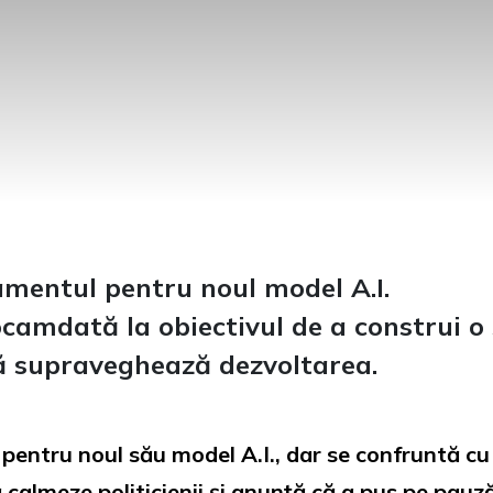
mentul pentru noul model A.I.
amdată la obiectivul de a construi o 
ă supraveghează dezvoltarea.
entru noul său model A.I., dar se confruntă cu
calmeze politicienii și anunță că a pus pe pauză