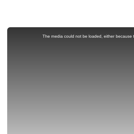
This
is
a
The media could not be loaded, either because t
modal
window.