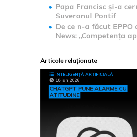
Papa Francisc și-a ce
Suveranul Pontif
De ce n-a făcut EPPO 
News: „Competența ap
Articole relaționate
INTELIGENȚĂ ARTIFICIALĂ
18 iun 2026
CHATGPT PUNE ALARME CU
ATITUDINE