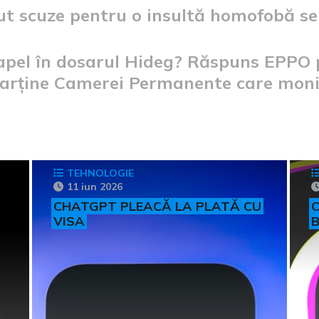
rut scuze pentru o insultă homofobă 
apel în dosarul Hideg? Răspuns EPPO 
arține Camerei Permanente care monit
TEHNOLOGIE
11 iun 2026
CHATGPT PLEACĂ LA PLATĂ CU
C
VISA
B