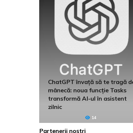
ChatGPT învață să te tragă d
mânecă: noua funcție Tasks
transformă AI-ul în asistent
zilnic
14
Partenerii noștri