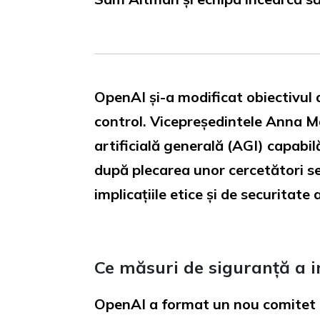
OpenAI și-a modificat obiectivul d
control. Vicepreședintele Anna M
artificială generală (AGI) capabil
după plecarea unor cercetători se
implicațiile etice și de securitat
Ce măsuri de siguranță a
OpenAI a format un nou comitet d