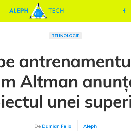
TEHNOLOGIE
pe antrenamentul
am Altman anunț
ectul unei super
De
Damian Felix
Aleph