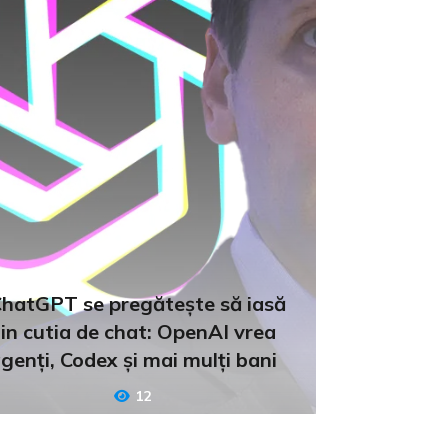
hatGPT se pregătește să iasă
in cutia de chat: OpenAI vrea
genți, Codex și mai mulți bani
12