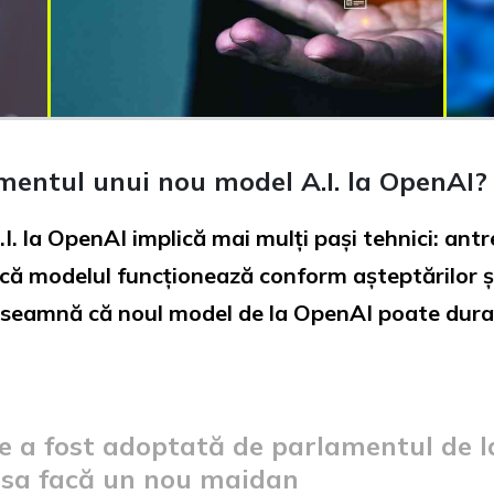
mentul unui nou model A.I. la OpenAI?
 la OpenAI implică mai mulți pași tehnici: antr
 că modelul funcționează conform așteptărilor și
înseamnă că noul model de la OpenAI poate dura
e a fost adoptată de parlamentul de la 
r sa facă un nou maidan