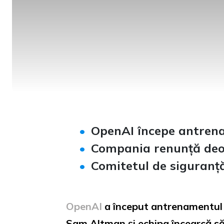
OpenAI începe antrena
Compania renunță deoc
Comitetul de siguranț
OpenAI
a început antrenamentul p
Sam Altman și echipa încearcă să 