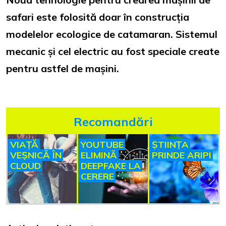
safari este folosită doar în construcția
modelelor ecologice de catamaran. Sistemul
mecanic și cel electric au fost speciale create
pentru astfel de mașini.
Recomandări
VIAȚĂ
YOUTUBE
ȘTIINȚA
VEȘNICĂ ÎN
ELIMINĂ
PRINDE ARIPI
CLOUD
DEEPFAKE LA
CERERE