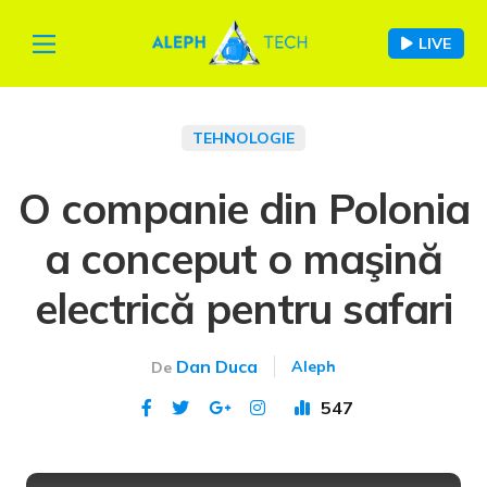
LIVE
TEHNOLOGIE
O companie din Polonia
a conceput o maşină
electrică pentru safari
Dan Duca
Aleph
De
547
Publicat 10 ian 2021
This