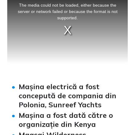
is
a
The media could not be loaded, either because the
modal
window.
server or network failed or because the format is not
supported.
Mașina electrică a fost
concepută de compania din
Polonia, Sunreef Yachts
Mașina a fost dată către o
organizație din Kenya
Maasai Wilderness