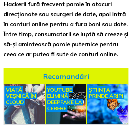
Hackerii fură frecvent parole în atacuri
direcționate sau scurgeri de date, apoi intră
în conturi online pentru a fura bani sau date.
Între timp, consumatorii se luptă să creeze și
să-și amintească parole puternice pentru
ceea ce ar putea fi sute de conturi online.
Recomandări
VIAȚĂ
YOUTUBE
ȘTIINȚA
VEȘNICĂ ÎN
ELIMINĂ
PRINDE ARIPI
CLOUD
DEEPFAKE LA
CERERE