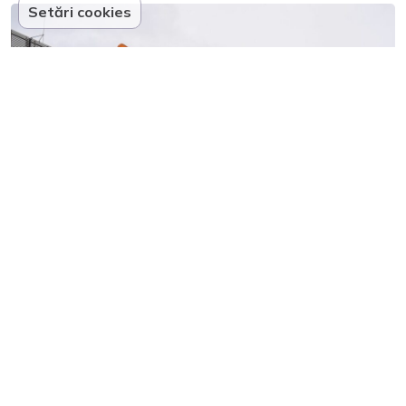
Setări cookies
Compania nemțească Zalando își închide un
centru de distribuție: 2,700 de posturi de
muncă, în pericol
Mediafax