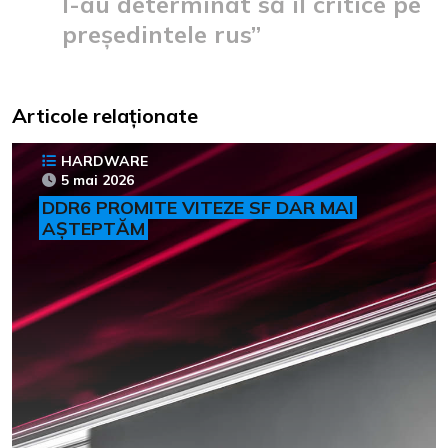
l-au determinat să îl critice pe
președintele rus”
Articole relaționate
HARDWARE
5 mai 2026
DDR6 PROMITE VITEZE SF DAR MAI
AȘTEPTĂM