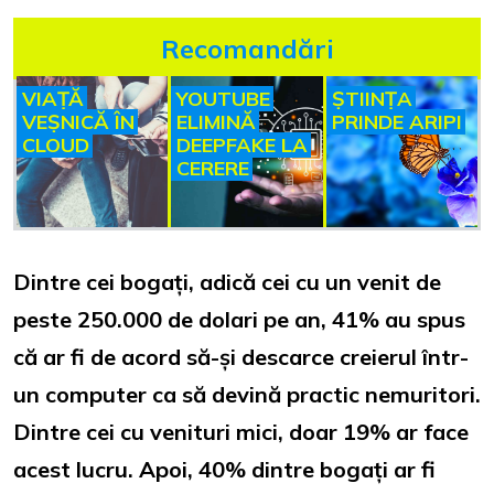
Recomandări
VIAȚĂ
YOUTUBE
ȘTIINȚA
VEȘNICĂ ÎN
ELIMINĂ
PRINDE ARIPI
CLOUD
DEEPFAKE LA
CERERE
Dintre cei bogați, adică cei cu un venit de
peste 250.000 de dolari pe an, 41% au spus
că ar fi de acord să-și descarce creierul într-
un computer ca să devină practic nemuritori.
Dintre cei cu venituri mici, doar 19% ar face
acest lucru. Apoi, 40% dintre bogați ar fi