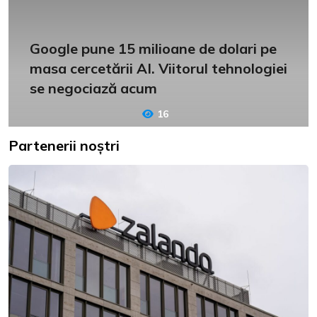
Google pune 15 milioane de dolari pe
masa cercetării AI. Viitorul tehnologiei
se negociază acum
16
Partenerii noștri