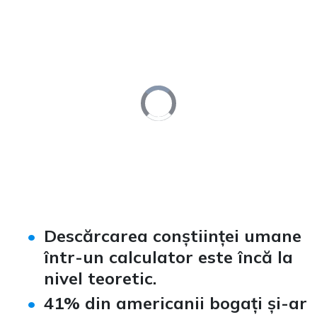
Video
Player
is
loading.
Loaded
:
Unmute
0%
Descărcarea conștiinței umane
într-un calculator este încă la
nivel teoretic.
41% din americanii bogați și-ar