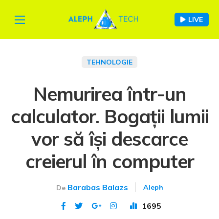
LIVE
TEHNOLOGIE
Nemurirea într-un
calculator. Bogații lumii
vor să își descarce
creierul în computer
Barabas Balazs
Aleph
De
1695
Publicat 21 aug 2023