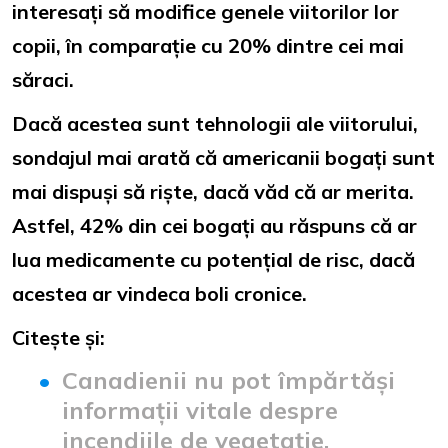
interesați să modifice genele viitorilor lor
copii, în comparație cu 20% dintre cei mai
săraci.
Dacă acestea sunt tehnologii ale viitorului,
sondajul mai arată că americanii bogați sunt
mai dispuși să riște, dacă văd că ar merita.
Astfel, 42% din cei bogați au răspuns că ar
lua medicamente cu potențial de risc, dacă
acestea ar vindeca boli cronice.
Citește și:
Canadienii nu pot împărtăși
informații vitale despre
incendiile de vegetație.