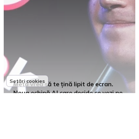
Setări cookies
Meta vrea să te țină lipit de ecran.
Noua echipă AI care decide ce vezi pe
Facebook și Instagram
17
Partenerii noștri