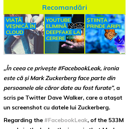
Recomandări
VIAȚĂ
YOUTUBE
ȘTIINȚA
VEȘNICĂ ÎN
ELIMINĂ
PRINDE ARIPI
CLOUD
DEEPFAKE LA
CERERE
„În ceea ce priveşte #FacebookLeak, ironia
este că şi Mark Zuckerberg face parte din
persoanele ale căror date au fost furate”
, a
scris pe Twitter Dave Walker, care a ataşat
un screenshot cu datele lui Zuckerberg.
Regarding the
#FacebookLeak
, of the 533M