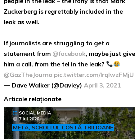
people in the leak – the irony is that Mark
Zuckerberg is regrettably included in the
leak as well.
If journalists are struggling to get a
statement from
@facebook
, maybe just give
him a call, from the tel in the leak?
@GazTheJourno
pic.twitter.com/lrqlwzFMjU
— Dave Walker (@Daviey)
April 3, 2021
Articole relaționate
SOCIAL MEDIA
7 iul 2026
META, SCROLLUL COSTĂ TRILIOANE