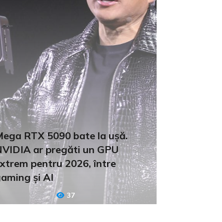
ega RTX 5090 bate la ușă.
VIDIA ar pregăti un GPU
xtrem pentru 2026, între
aming și AI
37