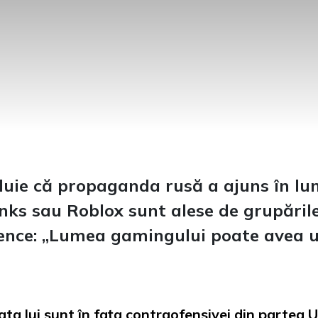
uie că propaganda rusă a ajuns în lum
nks sau Roblox sunt alese de grupările
ence: „Lumea gamingului poate avea u
ta lui sunt în fața contraofensivei din partea U