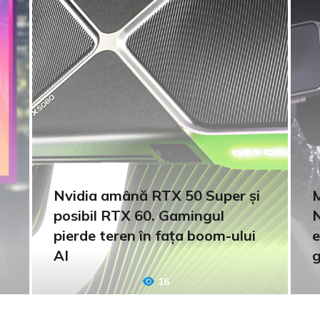
Nvidia amână RTX 50 Super și
M
posibil RTX 60. Gamingul
N
pierde teren în fața boom-ului
e
AI
g
16