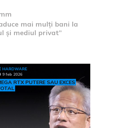
5 mm
 aduce mai mulți bani la
l și mediul privat”
HARDWARE
9 feb 2026
EGA RTX PUTERE SAU EXCES
TOTAL