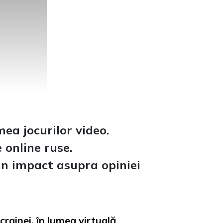
ea jocurilor video.
 online ruse.
n impact asupra opiniei
crainei, în lumea virtuală