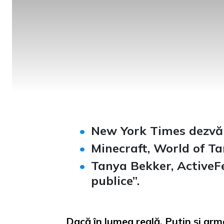
New York Times dezvăl
Minecraft, World of Ta
Tanya Bekker, ActiveF
publice”.
Dacă în lumea reală, Putin și arma