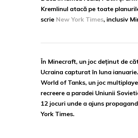
Kremlinul atacă pe toate planuril
scrie
New York Times
, inclusiv M
În Minecraft, un joc deținut de că
Ucraina capturat în luna ianuarie
World of Tanks, un joc multiplaye
recreere a paradei Uniunii Sovietic
12 jocuri unde a ajuns propagand
York Times.