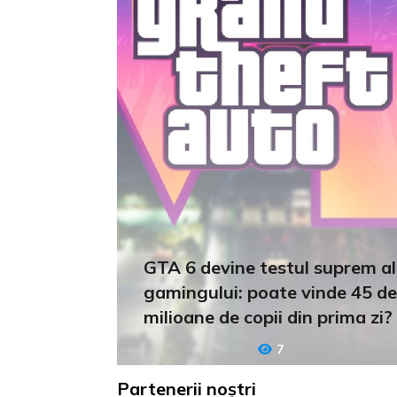
GTA 6 devine testul suprem al
gamingului: poate vinde 45 de
milioane de copii din prima zi?
7
Partenerii noștri