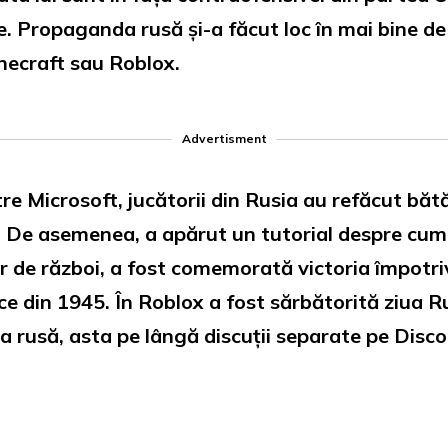
e. Propaganda rusă și-a făcut loc în mai bine de
inecraft sau Roblox.
Advertisment
tre Microsoft, jucătorii din Rusia au refăcut bătă
. De asemenea, a apărut un tutorial despre cum să
r de război, a fost comemorată victoria împotr
e din 1945. În Roblox a fost sărbătorită ziua Rus
a rusă, asta pe lângă discuții separate pe Dis