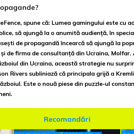
propagande?
veFence, spune că: Lumea gamingului este cu a
lice, să ajungă la o anumită audiență, în specia
usești de propagandă încearcă să ajungă la popu
și de firma de consultanță din Ucraina, Molfar. 
zboiul din Ucraina, această strategie nu surpri
n Rivers subliniază că principala grijă a Kreml
ăzboiul. Este o nouă piese din puzzle-ul consta
meni.
Recomandări