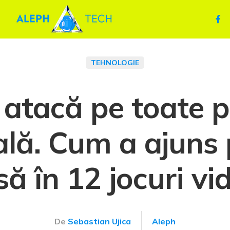
TEHNOLOGIE
 atacă pe toate pl
ală. Cum a ajun
să în 12 jocuri vi
De
Sebastian Ujica
Aleph