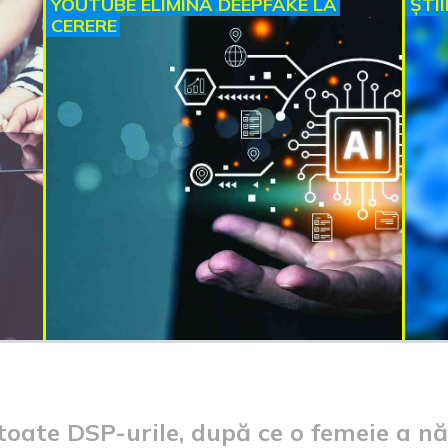
YOUTUBE ELIMINĂ DEEPFAKE LA
ȘTI
CERERE
toate DSP-urile, după ce o femeie a năs