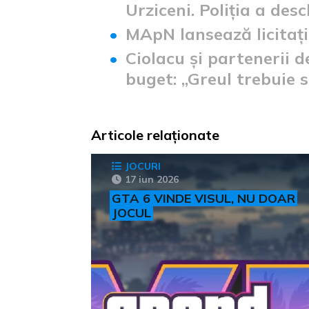
Urziceni. Poliția a des
MApN lansează licitaț
Ciolacu și partenerii 
buget: „Greul trebuie s
Articole relaționate
JOCURI
17 iun 2026
GTA 6 VINDE VISUL, NU DOAR
JOCUL