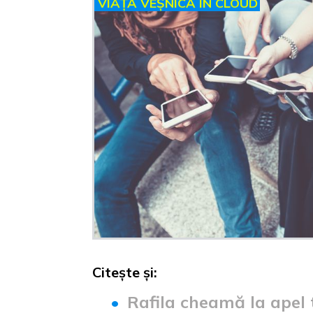
VIAȚĂ VEȘNICĂ ÎN CLOUD
Citește și:
Rafila cheamă la apel 