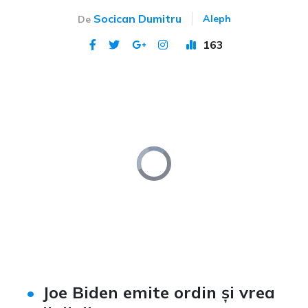
Socican Dumitru
Aleph
De
163
Publicat 31 oct 2023
Video
Player
is
loading.
Loaded
:
Unmute
0%
Joe Biden emite ordin și vrea