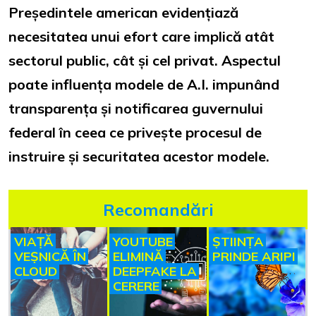
Președintele american evidențiază
necesitatea unui efort care implică atât
sectorul public, cât și cel privat. Aspectul
poate influența modele de A.I. impunând
transparența și notificarea guvernului
federal în ceea ce privește procesul de
instruire și securitatea acestor modele.
Recomandări
VIAȚĂ
YOUTUBE
ȘTIINȚA
VEȘNICĂ ÎN
ELIMINĂ
PRINDE ARIPI
CLOUD
DEEPFAKE LA
CERERE