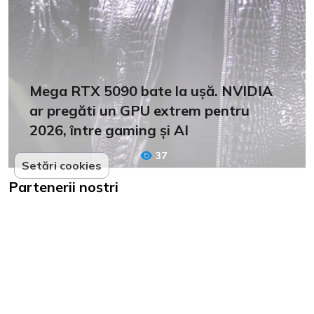
Mega RTX 5090 bate la ușă. NVIDIA
ar pregăti un GPU extrem pentru
2026, între gaming și AI
37
Setări cookies
Partenerii noștri