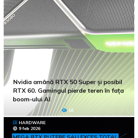
Nvidia amână RTX 50 Super și posibil
RTX 60. Gamingul pierde teren în fața
boom-ului AI
16
HARDWARE
9 feb 2026
MEGA RTX PUTERE SAU EXCES TOTAL