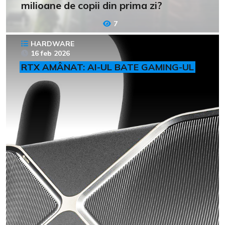
milioane de copii din prima zi?
7
HARDWARE
16 feb 2026
RTX AMÂNAT: AI-UL BATE GAMING-UL