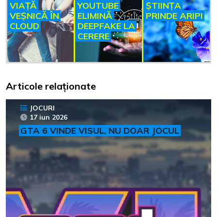
VIAȚĂ
YOUTUBE
ȘTIINȚA
VEȘNICĂ ÎN
ELIMINĂ
PRINDE ARIPI
CLOUD
DEEPFAKE LA
CERERE
Articole relaționate
JOCURI
17 iun 2026
GTA 6 VINDE VISUL, NU DOAR JOCUL