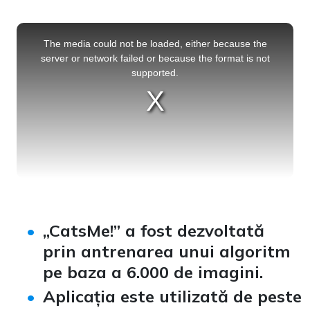
This
is
a
The media could not be loaded, either because the
modal
window.
server or network failed or because the format is not
supported.
„CatsMe!” a fost dezvoltată
prin antrenarea unui algoritm
pe baza a 6.000 de imagini.
Aplicația este utilizată de peste