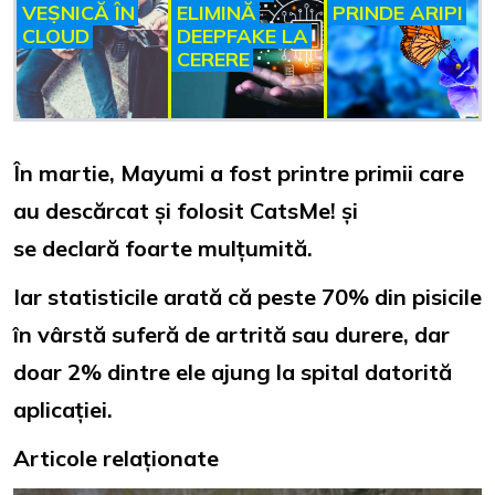
VEȘNICĂ ÎN
ELIMINĂ
PRINDE ARIPI
CLOUD
DEEPFAKE LA
CERERE
În martie, Mayumi a fost printre primii care
au descărcat și folosit CatsMe! și
se declară foarte mulțumită.
Iar statisticile arată că peste 70% din pisicile
în vârstă suferă de artrită sau durere, dar
doar 2% dintre ele ajung la spital datorită
aplicației.
Articole relaționate