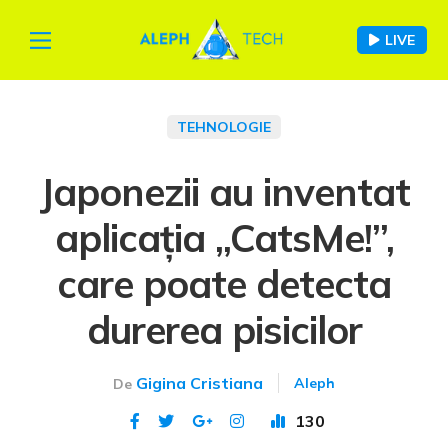
LIVE
TEHNOLOGIE
Japonezii au inventat
aplicația „CatsMe!”,
care poate detecta
durerea pisicilor
Gigina Cristiana
Aleph
De
130
Publicat 20 iun 2024