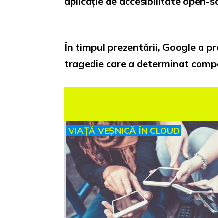
aplicație de accesibilitate open-
În timpul prezentării, Google a
tragedie care a determinat comp
VIAȚĂ VEȘNICĂ ÎN CLOUD