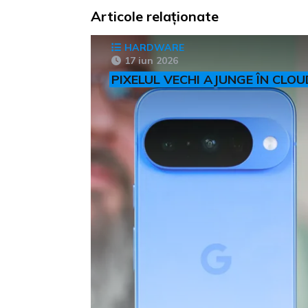
Articole relaționate
HARDWARE
17 iun 2026
PIXELUL VECHI AJUNGE ÎN CLOU