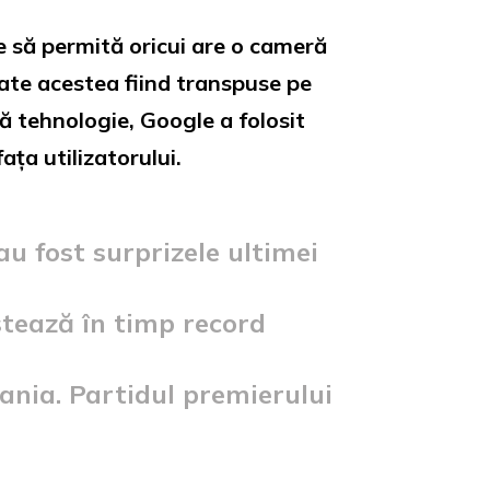
 să permită oricui are o cameră
oate acestea fiind transpuse pe
 tehnologie, Google a folosit
ța utilizatorului.
 au fost surprizele ultimei
istează în timp record
ania. Partidul premierului