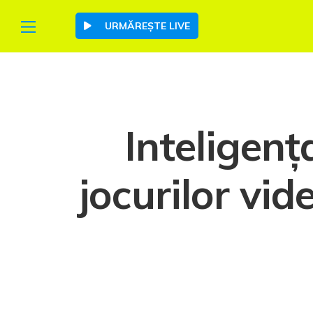
URMĂREȘTE LIVE
Inteligenț
jocurilor vi