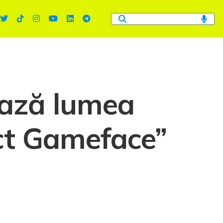
vează lumea
ect Gameface”