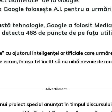
ect Gameface” de la Google.
 Google folosește A.I. pentru a urmări 
stă tehnologie, Google a folosit Medi
detecta 468 de puncte de pe fața utili
cu ajutorul inteligenței artificiale care urmăre
e ecran, în așa fel încât să nu aibă nevoie de mo
Advertisment
ui proiect special anunțat în timpul discursului p