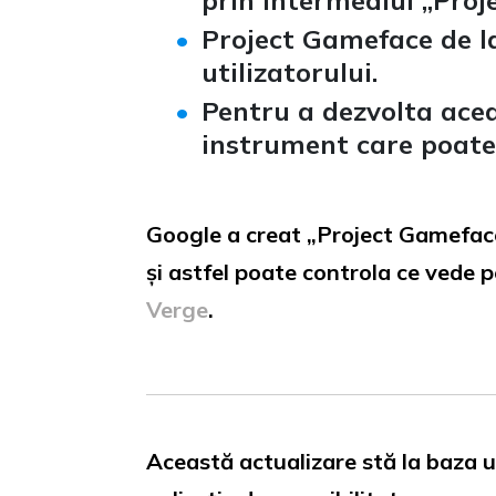
prin intermediul „Proj
Project Gameface de la
utilizatorului.
Pentru a dezvolta acea
instrument care poate 
Google a creat „Project Gameface” 
și astfel poate controla ce vede p
Verge
.
Această actualizare stă la baza un