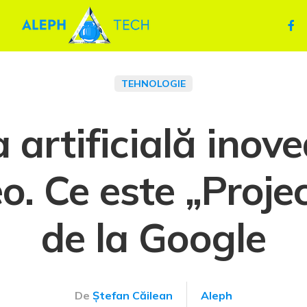
TEHNOLOGIE
a artificială ino
deo. Ce este „Proj
de la Google
De
Ștefan Căilean
Aleph