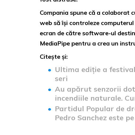
Compania spune că a colaborat cu
web să își controleze computerul c
ecran de către software-ul desti
MediaPipe pentru a crea un instr
Citește și:
Ultima ediție a festiva
seri
Au apărut senzorii dota
incendiile naturale. C
Partidul Popular de dr
Pedro Sanchez este pe 