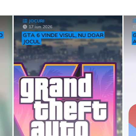
JOCURI
17 iun 2026
D
GTA 6 VINDE VISUL, NU DOAR
G
JOCUL