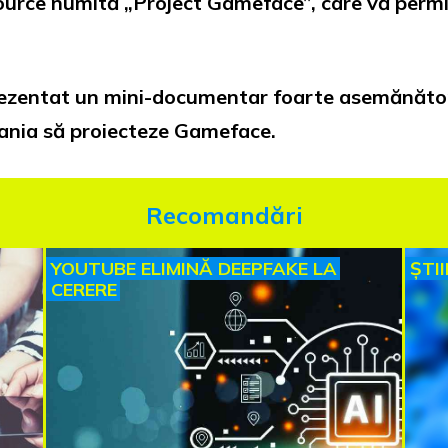
source numită „Project Gameface”, care vă permite
 prezentat un mini-documentar foarte asemănăto
ania să proiecteze Gameface.
Recomandări
YOUTUBE ELIMINĂ DEEPFAKE LA
ȘTI
CERERE