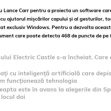
 Lance Carr pentru a proiecta un software care
u ajutorul mișcărilor capului și al gesturilor, t
nat exclusiv Windows. Pentru a dezvolta această
ument care poate detecta 468 de puncte de pe fa
lului Electric Castle s-a încheiat. Care
ți cu inteligență artificială care dep
um funcționează tehnologia
eapta este în avans la alegerile din Sp
locul doi