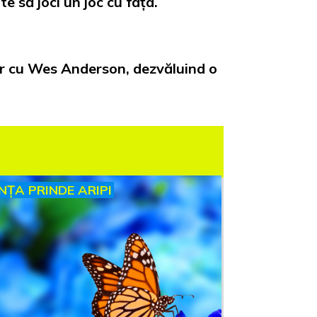
 să joci un joc cu fața.
r cu Wes Anderson, dezvăluind o
INȚA PRINDE ARIPI