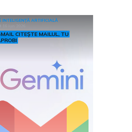
INTELIGENȚĂ ARTIFICIALĂ
16 iun 2026
MAIL CITEȘTE MAILUL, TU
APROBI