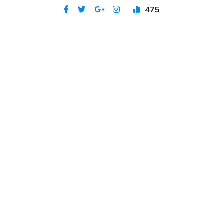
475
Publicat 20 iun 2023