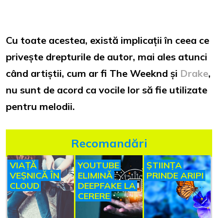
Cu toate acestea, există implicații în ceea ce
privește drepturile de autor, mai ales atunci
când artiștii, cum ar fi The Weeknd și
Drake
,
nu sunt de acord ca vocile lor să fie utilizate
pentru melodii.
Recomandări
VIAȚĂ
YOUTUBE
ȘTIINȚA
VEȘNICĂ ÎN
ELIMINĂ
PRINDE ARIPI
CLOUD
DEEPFAKE LA
CERERE