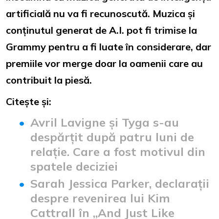
artificială nu va fi recunoscută. Muzica și
conținutul generat de A.I. pot fi trimise la
Grammy pentru a fi luate în considerare, dar
premiile vor merge doar la oamenii care au
contribuit la piesă.
Citește și:
Avril Lavigne și Tyga s-au
despărțit după patru luni de
relație. Care a fost motivul din
spatele deciziei
Sarah Jessica Parker, declarații
despre revenirea lui Kim
Cattrall în „And Just Like