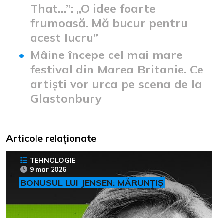
That…”: „O idee foarte
frumoasă. Mă bucur pentru
acest lucru”
Mâine începe cel mai mare
festival din Marea Britanie. Ce
artiști vor urca pe scena de la
Glastonbury
Articole relaționate
TEHNOLOGIE
9 mar 2026
BONUSUL LUI JENSEN: MĂRUNȚIȘ