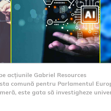
e acțiunile Gabriel Resources
lista comună pentru Parlamentul Euro
meră, este gata să investigheze unive