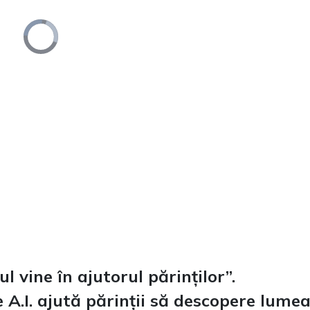
Video
Player
is
loading.
l vine în ajutorul părinților”.
A.I. ajută părinții să descopere lumea 