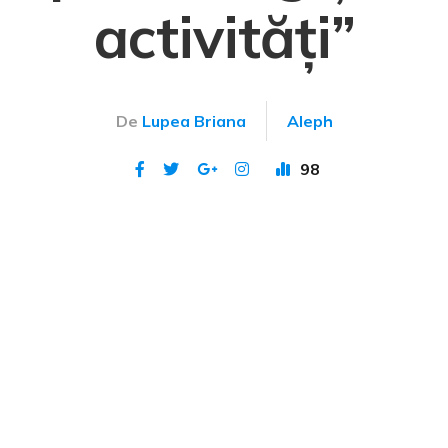
activități”
De
Lupea Briana
Aleph
98
Publicat 5 apr 2024