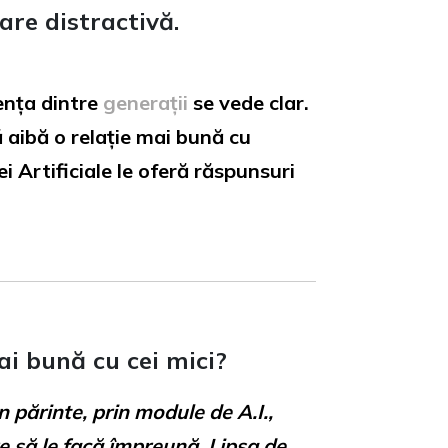
are distractivă.
rența dintre
generații
se vede clar.
 aibă o relație mai bună cu
i Artificiale le oferă răspunsuri
ai bună cu cei mici?
 părinte, prin module de A.I.,
re să le facă împreună. Lipsa de