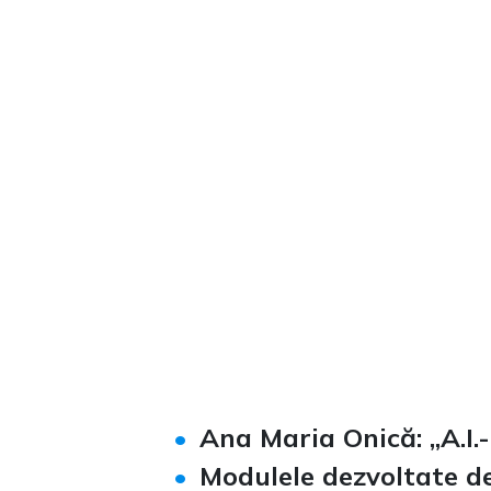
Loaded
:
Unmute
0%
Ana Maria Onică: „A.I.-u
Modulele dezvoltate de 