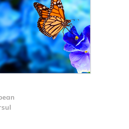
pean
rsul