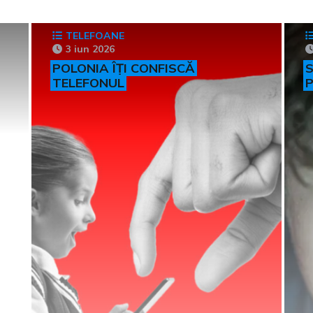
TELEFOANE
3 iun 2026
POLONIA ÎȚI CONFISCĂ
S
TELEFONUL