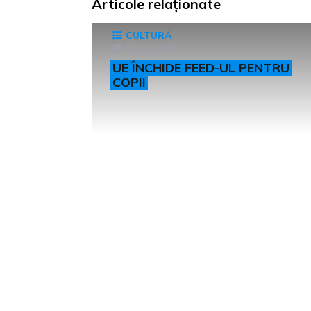
Articole relaționate
CULTURĂ
13 iul 2026
UE ÎNCHIDE FEED-UL PENTRU
COPII