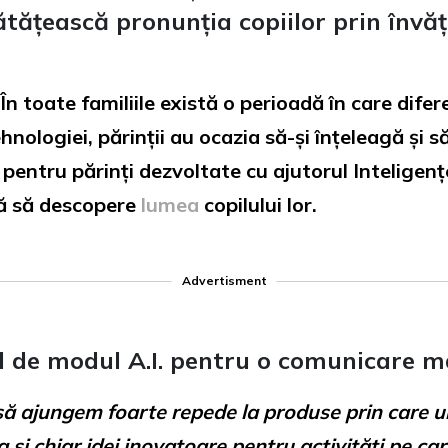
ătățească pronunția copiilor prin învăț
 În toate familiile există o perioadă în care dife
ologiei, părinții au ocazia să-și înțeleagă și să
 pentru părinți dezvoltate cu ajutorul Inteligențe
tă să descopere
lumea
copilului lor.
Advertisment
l de modul A.I. pentru o comunicare m
 să ajungem foarte repede la produse prin care un
g și chiar idei inovatoare pentru activități pe ca