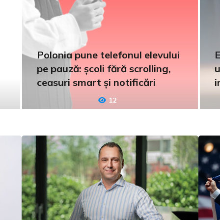
Polonia pune telefonul elevului
E
pe pauză: școli fără scrolling,
u
ceasuri smart și notificări
i
12